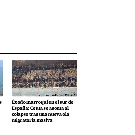
s
Éxodo marroquí en el sur de
España: Ceuta se asoma al
colapso tras una nueva ola
migratoria masiva