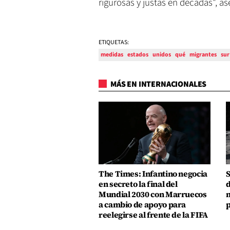
rigurosas y justas en décadas", a
ETIQUETAS:
medidas
estados
unidos
qué
migrantes
sur
MÁS EN INTERNACIONALES
The Times: Infantino negocia
S
en secreto la final del
d
Mundial 2030 con Marruecos
m
a cambio de apoyo para
p
reelegirse al frente de la FIFA