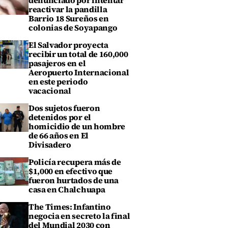
denunciado por intentar
reactivar la pandilla
Barrio 18 Sureños en
colonias de Soyapango
El Salvador proyecta
recibir un total de 160,000
pasajeros en el
Aeropuerto Internacional
en este periodo
vacacional
Dos sujetos fueron
detenidos por el
homicidio de un hombre
de 66 años en El
Divisadero
Policía recupera más de
$1,000 en efectivo que
fueron hurtados de una
casa en Chalchuapa
The Times: Infantino
negocia en secreto la final
del Mundial 2030 con