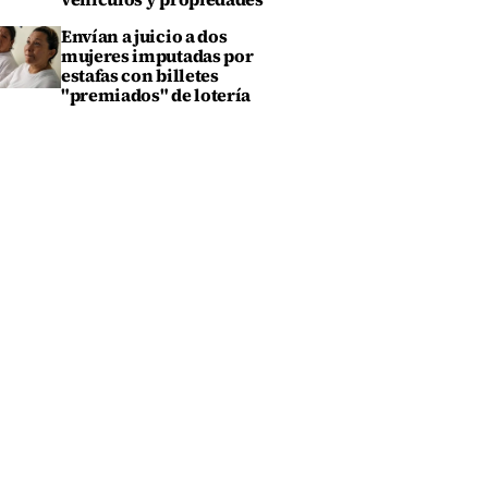
Envían a juicio a dos
mujeres imputadas por
estafas con billetes
"premiados" de lotería