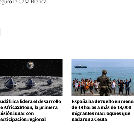
seguró la Casa Blanca.
udáfrica lidera el desarrollo
España ha devuelto en meno
e Africa2Moon, la primera
de 48 horas a más de 48,000
isión lunar con
migrantes marroquíes que
articipación regional
nadaron a Ceuta