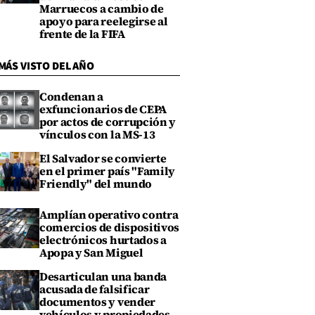
Marruecos a cambio de
apoyo para reelegirse al
frente de la FIFA
MÁS VISTO DEL AÑO
Condenan a
exfuncionarios de CEPA
por actos de corrupción y
vínculos con la MS-13
El Salvador se convierte
en el primer país "Family
Friendly" del mundo
Amplían operativo contra
comercios de dispositivos
electrónicos hurtados a
Apopa y San Miguel
Desarticulan una banda
acusada de falsificar
documentos y vender
vehículos y propiedades