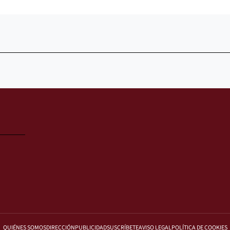
QUIÉNES SOMOS
DIRECCIÓN
PUBLICIDAD
SUSCRÍBETE
AVISO LEGAL
POLÍTICA DE COOKIES