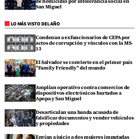
de homicidio por intolerancia social en
San Miguel
LO MÁS VISTO DEL AÑO
Condenan a exfuncionarios de CEPA por
actos de corrupción y vínculos con la MS-
13
El Salvador se convierte en el primer país
"Family Friendly" del mundo
Amplían operativo contra comercios de
dispositivos electrónicos hurtados a
Apopa y San Miguel
Desarticulan una banda acusada de
falsificar documentos y vender vehículos
y propiedades
Envían a juicio a dos mujeres imputadas