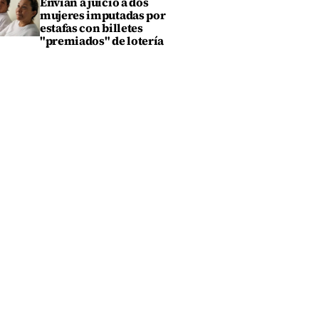
Envían a juicio a dos
mujeres imputadas por
estafas con billetes
"premiados" de lotería