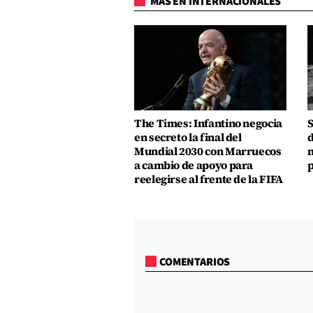
MÁS EN INTERNACIONALES
The Times: Infantino negocia
S
en secreto la final del
d
Mundial 2030 con Marruecos
m
a cambio de apoyo para
p
reelegirse al frente de la FIFA
COMENTARIOS