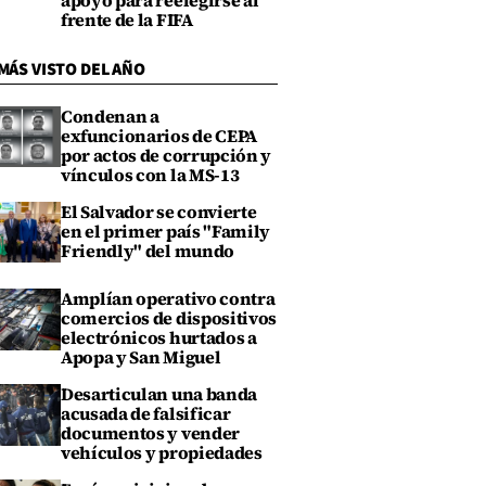
apoyo para reelegirse al
frente de la FIFA
MÁS VISTO DEL AÑO
Condenan a
exfuncionarios de CEPA
por actos de corrupción y
vínculos con la MS-13
El Salvador se convierte
en el primer país "Family
Friendly" del mundo
Amplían operativo contra
comercios de dispositivos
electrónicos hurtados a
Apopa y San Miguel
Desarticulan una banda
acusada de falsificar
documentos y vender
vehículos y propiedades