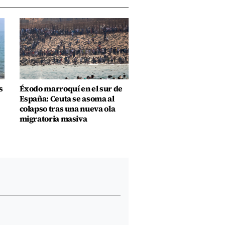
s
Éxodo marroquí en el sur de
España: Ceuta se asoma al
colapso tras una nueva ola
migratoria masiva