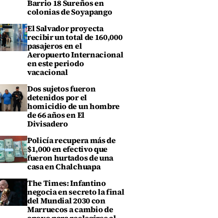
Barrio 18 Sureños en
colonias de Soyapango
El Salvador proyecta
recibir un total de 160,000
pasajeros en el
Aeropuerto Internacional
en este periodo
vacacional
Dos sujetos fueron
detenidos por el
homicidio de un hombre
de 66 años en El
Divisadero
Policía recupera más de
$1,000 en efectivo que
fueron hurtados de una
casa en Chalchuapa
The Times: Infantino
negocia en secreto la final
del Mundial 2030 con
Marruecos a cambio de