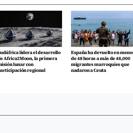
udáfrica lidera el desarrollo
España ha devuelto en meno
e Africa2Moon, la primera
de 48 horas a más de 48,000
isión lunar con
migrantes marroquíes que
articipación regional
nadaron a Ceuta