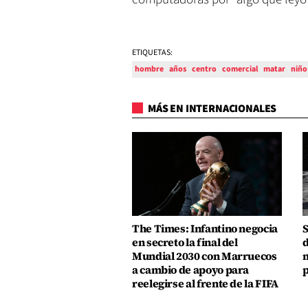
ETIQUETAS:
hombre
años
centro
comercial
matar
niño
MÁS EN INTERNACIONALES
The Times: Infantino negocia
S
en secreto la final del
d
Mundial 2030 con Marruecos
m
a cambio de apoyo para
p
reelegirse al frente de la FIFA