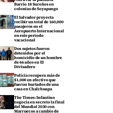
Barrio 18 Sureños en
colonias de Soyapango
El Salvador proyecta
recibir un total de 160,000
pasajeros en el
Aeropuerto Internacional
en este periodo
vacacional
Dos sujetos fueron
detenidos por el
homicidio de un hombre
de 66 años en El
Divisadero
Policía recupera más de
$1,000 en efectivo que
fueron hurtados de una
casa en Chalchuapa
The Times: Infantino
negocia en secreto la final
del Mundial 2030 con
Marruecos a cambio de