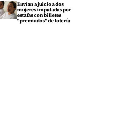
Envían a juicio a dos
mujeres imputadas por
estafas con billetes
"premiados" de lotería