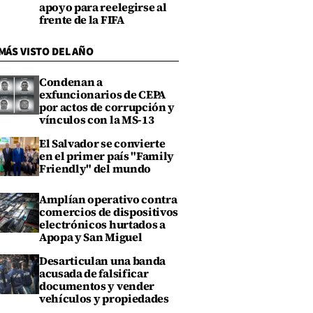
apoyo para reelegirse al
frente de la FIFA
MÁS VISTO DEL AÑO
Condenan a
exfuncionarios de CEPA
por actos de corrupción y
vínculos con la MS-13
El Salvador se convierte
en el primer país "Family
Friendly" del mundo
Amplían operativo contra
comercios de dispositivos
electrónicos hurtados a
Apopa y San Miguel
Desarticulan una banda
acusada de falsificar
documentos y vender
vehículos y propiedades