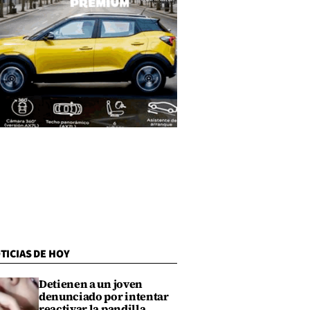
TICIAS DE HOY
Detienen a un joven
denunciado por intentar
reactivar la pandilla