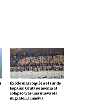
s
Éxodo marroquí en el sur de
España: Ceuta se asoma al
colapso tras una nueva ola
migratoria masiva