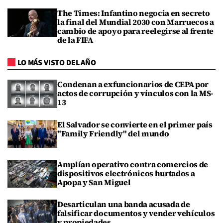
The Times: Infantino negocia en secreto
la final del Mundial 2030 con Marruecos a
cambio de apoyo para reelegirse al frente
de la FIFA
LO MÁS VISTO DEL AÑO
Condenan a exfuncionarios de CEPA por
actos de corrupción y vínculos con la MS-
13
El Salvador se convierte en el primer país
"Family Friendly" del mundo
Amplían operativo contra comercios de
dispositivos electrónicos hurtados a
Apopa y San Miguel
Desarticulan una banda acusada de
falsificar documentos y vender vehículos
y propiedades