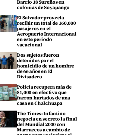
Barrio 18 Sureños en
colonias de Soyapango
El Salvador proyecta
recibir un total de 160,000
pasajeros en el
Aeropuerto Internacional
en este periodo
vacacional
Dos sujetos fueron
detenidos por el
homicidio de un hombre
de 66 años en El
Divisadero
Policía recupera más de
$1,000 en efectivo que
fueron hurtados de una
casa en Chalchuapa
The Times: Infantino
negocia en secreto la final
del Mundial 2030 con
Marruecos a cambio de