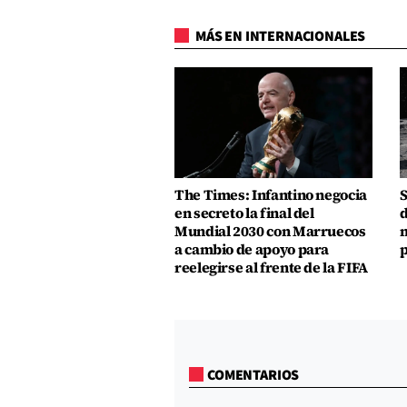
MÁS EN INTERNACIONALES
The Times: Infantino negocia
S
en secreto la final del
d
Mundial 2030 con Marruecos
m
a cambio de apoyo para
p
reelegirse al frente de la FIFA
COMENTARIOS