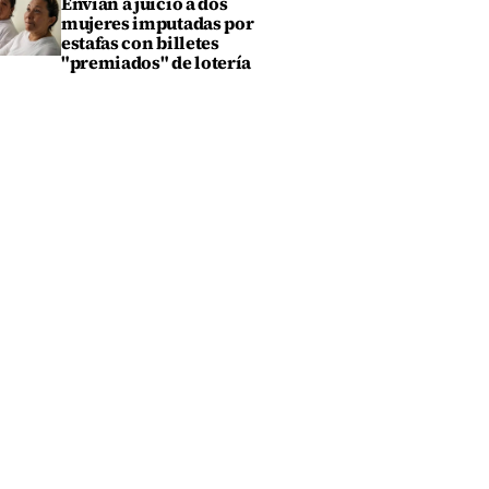
Envían a juicio a dos
mujeres imputadas por
estafas con billetes
"premiados" de lotería