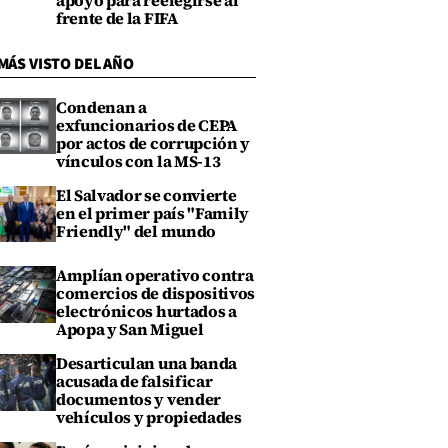
apoyo para reelegirse al
frente de la FIFA
MÁS VISTO DEL AÑO
Condenan a
exfuncionarios de CEPA
por actos de corrupción y
vínculos con la MS-13
El Salvador se convierte
en el primer país "Family
Friendly" del mundo
Amplían operativo contra
comercios de dispositivos
electrónicos hurtados a
Apopa y San Miguel
Desarticulan una banda
acusada de falsificar
documentos y vender
vehículos y propiedades