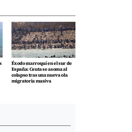
s
Éxodo marroquí en el sur de
España: Ceuta se asoma al
colapso tras una nueva ola
migratoria masiva