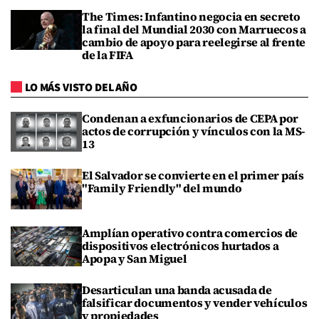
The Times: Infantino negocia en secreto
la final del Mundial 2030 con Marruecos a
cambio de apoyo para reelegirse al frente
de la FIFA
LO MÁS VISTO DEL AÑO
Condenan a exfuncionarios de CEPA por
actos de corrupción y vínculos con la MS-
13
El Salvador se convierte en el primer país
"Family Friendly" del mundo
Amplían operativo contra comercios de
dispositivos electrónicos hurtados a
Apopa y San Miguel
Desarticulan una banda acusada de
falsificar documentos y vender vehículos
y propiedades