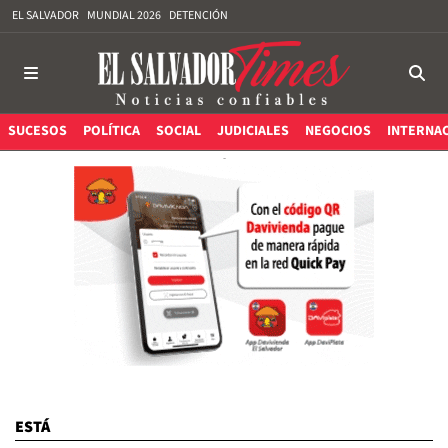
EL SALVADOR
MUNDIAL 2026
DETENCIÓN
SUCESOS
POLÍTICA
SOCIAL
JUDICIALES
NEGOCIOS
INTERNA
ESTÁ