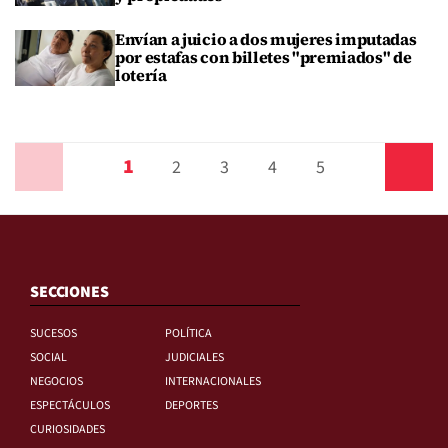
Envían a juicio a dos mujeres imputadas
por estafas con billetes "premiados" de
lotería
1
Anterior
2
3
4
5
Siguiente
SECCIONES
SUCESOS
POLÍTICA
SOCIAL
JUDICIALES
NEGOCIOS
INTERNACIONALES
ESPECTÁCULOS
DEPORTES
CURIOSIDADES