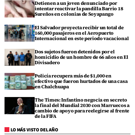
Detienen a un joven denunciado por
intentar reactivar la pandilla Barrio 18
Sureños en colonias de Soyapango
El Salvador proyecta recibir un total de
160,000 pasajeros en el Aeropuerto
Internacional en este periodo vacacional
Dos sujetos fueron detenidos por el
homicidio de un hombre de 66 años en El
Divisadero
Policía recupera más de $1,000 en
efectivo que fueron hurtados de una casa
en Chalchuapa
The Times: Infantino negocia en secreto
la final del Mundial 2030 con Marruecos a
cambio de apoyo para reelegirse al frente
de la FIFA
LO MÁS VISTO DEL AÑO