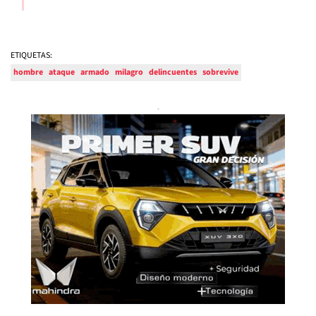
ETIQUETAS:
hombre
ataque
armado
milagro
delincuentes
sobrevive