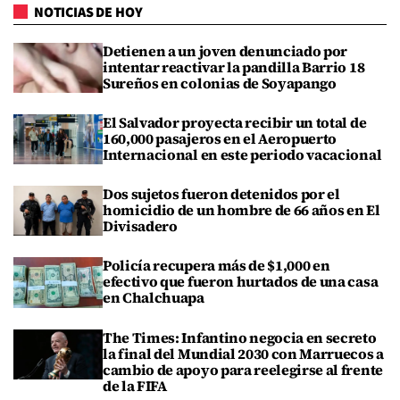
NOTICIAS DE HOY
Detienen a un joven denunciado por
intentar reactivar la pandilla Barrio 18
Sureños en colonias de Soyapango
El Salvador proyecta recibir un total de
160,000 pasajeros en el Aeropuerto
Internacional en este periodo vacacional
Dos sujetos fueron detenidos por el
homicidio de un hombre de 66 años en El
Divisadero
Policía recupera más de $1,000 en
efectivo que fueron hurtados de una casa
en Chalchuapa
The Times: Infantino negocia en secreto
la final del Mundial 2030 con Marruecos a
cambio de apoyo para reelegirse al frente
de la FIFA