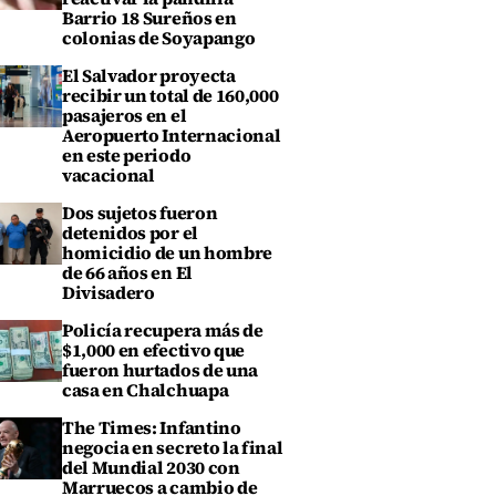
Barrio 18 Sureños en
colonias de Soyapango
El Salvador proyecta
recibir un total de 160,000
pasajeros en el
Aeropuerto Internacional
en este periodo
vacacional
Dos sujetos fueron
detenidos por el
homicidio de un hombre
de 66 años en El
Divisadero
Policía recupera más de
$1,000 en efectivo que
fueron hurtados de una
casa en Chalchuapa
The Times: Infantino
negocia en secreto la final
del Mundial 2030 con
Marruecos a cambio de