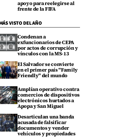
apoyo para reelegirse al
frente de la FIFA
MÁS VISTO DEL AÑO
Condenan a
exfuncionarios de CEPA
por actos de corrupción y
vínculos con la MS-13
El Salvador se convierte
en el primer país "Family
Friendly" del mundo
Amplían operativo contra
comercios de dispositivos
electrónicos hurtados a
Apopa y San Miguel
Desarticulan una banda
acusada de falsificar
documentos y vender
vehículos y propiedades