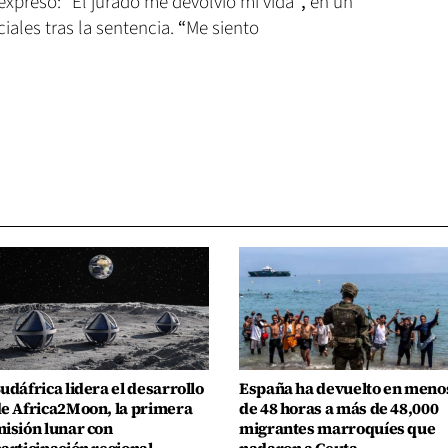
xpresó: “El jurado me devolvió mi vida”
,
en un
iales tras la sentencia.
“
Me siento
udáfrica lidera el desarrollo
España ha devuelto en meno
e Africa2Moon, la primera
de 48 horas a más de 48,000
isión lunar con
migrantes marroquíes que