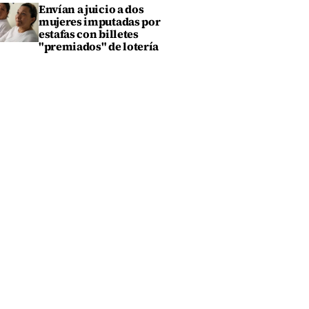
Envían a juicio a dos
mujeres imputadas por
estafas con billetes
"premiados" de lotería