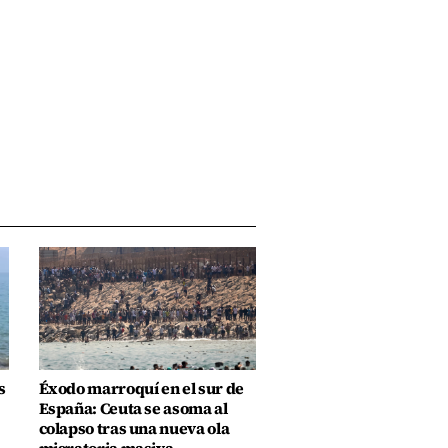
s
Éxodo marroquí en el sur de
España: Ceuta se asoma al
colapso tras una nueva ola