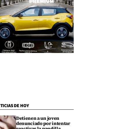
TICIAS DE HOY
Detienen a un joven
denunciado por intentar
reactivar la pandilla