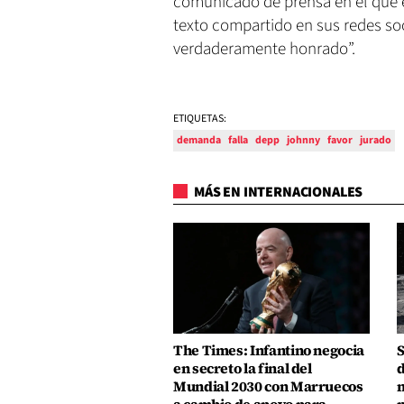
comunicado de prensa en el que e
texto compartido en sus redes soc
verdaderamente honrado”.
ETIQUETAS:
demanda
falla
depp
johnny
favor
jurado
MÁS EN INTERNACIONALES
The Times: Infantino negocia
S
en secreto la final del
d
Mundial 2030 con Marruecos
m