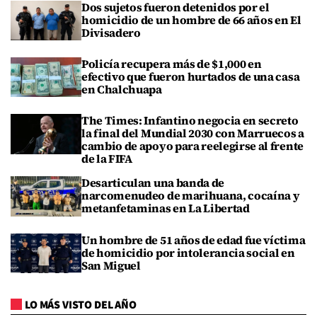
Dos sujetos fueron detenidos por el
homicidio de un hombre de 66 años en El
Divisadero
Policía recupera más de $1,000 en
efectivo que fueron hurtados de una casa
en Chalchuapa
The Times: Infantino negocia en secreto
la final del Mundial 2030 con Marruecos a
cambio de apoyo para reelegirse al frente
de la FIFA
Desarticulan una banda de
narcomenudeo de marihuana, cocaína y
metanfetaminas en La Libertad
Un hombre de 51 años de edad fue víctima
de homicidio por intolerancia social en
San Miguel
LO MÁS VISTO DEL AÑO