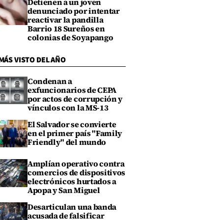
Detienen a un joven
denunciado por intentar
reactivar la pandilla
Barrio 18 Sureños en
colonias de Soyapango
MÁS VISTO DEL AÑO
Condenan a
exfuncionarios de CEPA
por actos de corrupción y
vínculos con la MS-13
El Salvador se convierte
en el primer país "Family
Friendly" del mundo
Amplían operativo contra
comercios de dispositivos
electrónicos hurtados a
Apopa y San Miguel
Desarticulan una banda
acusada de falsificar