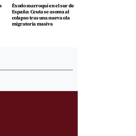
s
Éxodo marroquí en el sur de
España: Ceuta se asoma al
colapso tras una nueva ola
migratoria masiva