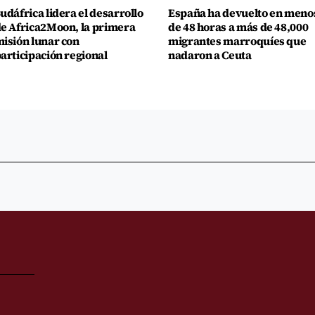
udáfrica lidera el desarrollo
España ha devuelto en meno
e Africa2Moon, la primera
de 48 horas a más de 48,000
isión lunar con
migrantes marroquíes que
articipación regional
nadaron a Ceuta