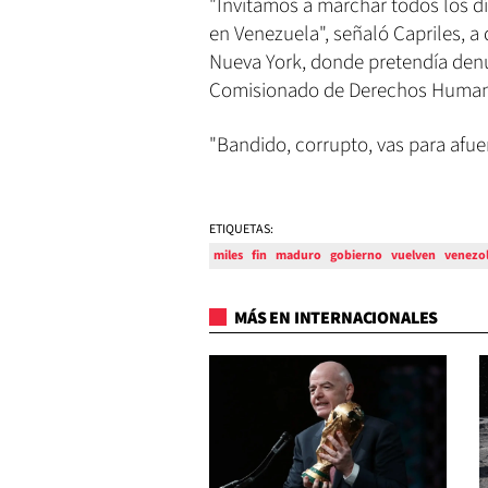
"Invitamos a marchar todos los d
en Venezuela", señaló Capriles, a 
Nueva York, donde pretendía denun
Comisionado de Derechos Human
"Bandido, corrupto, vas para afue
ETIQUETAS:
miles
fin
maduro
gobierno
vuelven
venezo
MÁS EN INTERNACIONALES