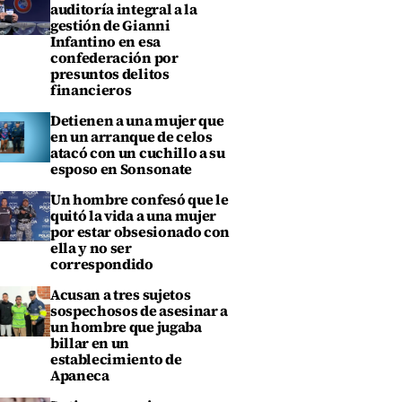
auditoría integral a la
gestión de Gianni
Infantino en esa
confederación por
presuntos delitos
financieros
Detienen a una mujer que
en un arranque de celos
atacó con un cuchillo a su
esposo en Sonsonate
Un hombre confesó que le
quitó la vida a una mujer
por estar obsesionado con
ella y no ser
correspondido
Acusan a tres sujetos
sospechosos de asesinar a
un hombre que jugaba
billar en un
establecimiento de
Apaneca