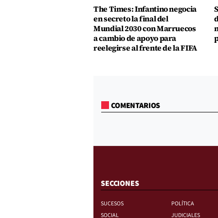
The Times: Infantino negocia
S
en secreto la final del
d
Mundial 2030 con Marruecos
m
a cambio de apoyo para
p
reelegirse al frente de la FIFA
COMENTARIOS
SECCIONES
SUCESOS
POLÍTICA
SOCIAL
JUDICIALES