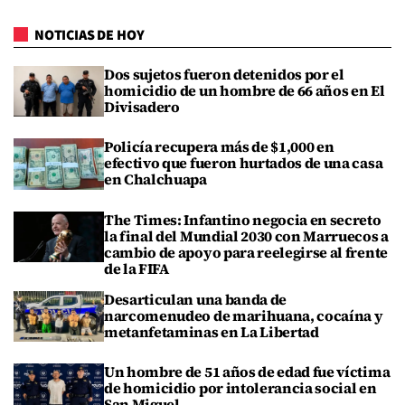
NOTICIAS DE HOY
Dos sujetos fueron detenidos por el
homicidio de un hombre de 66 años en El
Divisadero
Policía recupera más de $1,000 en
efectivo que fueron hurtados de una casa
en Chalchuapa
The Times: Infantino negocia en secreto
la final del Mundial 2030 con Marruecos a
cambio de apoyo para reelegirse al frente
de la FIFA
Desarticulan una banda de
narcomenudeo de marihuana, cocaína y
metanfetaminas en La Libertad
Un hombre de 51 años de edad fue víctima
de homicidio por intolerancia social en
San Miguel