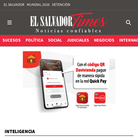
EL SALVADOR
MUNDIAL 2026
DETENCIÓN
SUCESOS
POLÍTICA
SOCIAL
JUDICIALES
NEGOCIOS
INTERNA
INTELIGENCIA