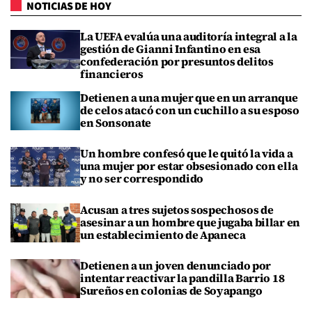
NOTICIAS DE HOY
La UEFA evalúa una auditoría integral a la
gestión de Gianni Infantino en esa
confederación por presuntos delitos
financieros
Detienen a una mujer que en un arranque
de celos atacó con un cuchillo a su esposo
en Sonsonate
Un hombre confesó que le quitó la vida a
una mujer por estar obsesionado con ella
y no ser correspondido
Acusan a tres sujetos sospechosos de
asesinar a un hombre que jugaba billar en
un establecimiento de Apaneca
Detienen a un joven denunciado por
intentar reactivar la pandilla Barrio 18
Sureños en colonias de Soyapango