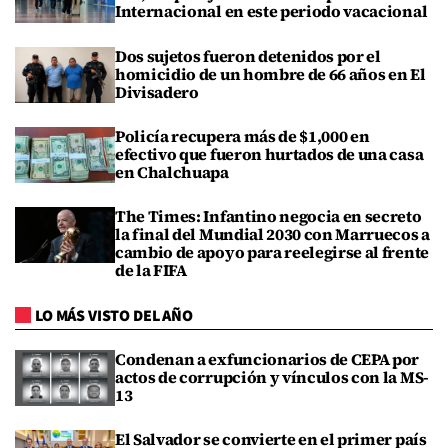
Internacional en este periodo vacacional
Dos sujetos fueron detenidos por el
homicidio de un hombre de 66 años en El
Divisadero
Policía recupera más de $1,000 en
efectivo que fueron hurtados de una casa
en Chalchuapa
The Times: Infantino negocia en secreto
la final del Mundial 2030 con Marruecos a
cambio de apoyo para reelegirse al frente
de la FIFA
LO MÁS VISTO DEL AÑO
Condenan a exfuncionarios de CEPA por
actos de corrupción y vínculos con la MS-
13
El Salvador se convierte en el primer país