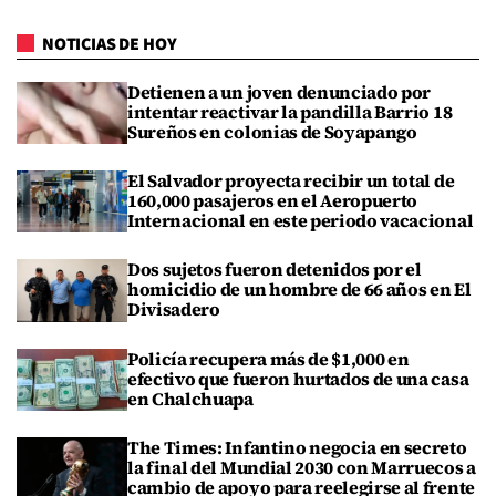
NOTICIAS DE HOY
Detienen a un joven denunciado por
intentar reactivar la pandilla Barrio 18
Sureños en colonias de Soyapango
El Salvador proyecta recibir un total de
160,000 pasajeros en el Aeropuerto
Internacional en este periodo vacacional
Dos sujetos fueron detenidos por el
homicidio de un hombre de 66 años en El
Divisadero
Policía recupera más de $1,000 en
efectivo que fueron hurtados de una casa
en Chalchuapa
The Times: Infantino negocia en secreto
la final del Mundial 2030 con Marruecos a
cambio de apoyo para reelegirse al frente