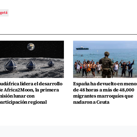
gotá
udáfrica lidera el desarrollo
España ha devuelto en meno
e Africa2Moon, la primera
de 48 horas a más de 48,000
isión lunar con
migrantes marroquíes que
articipación regional
nadaron a Ceuta