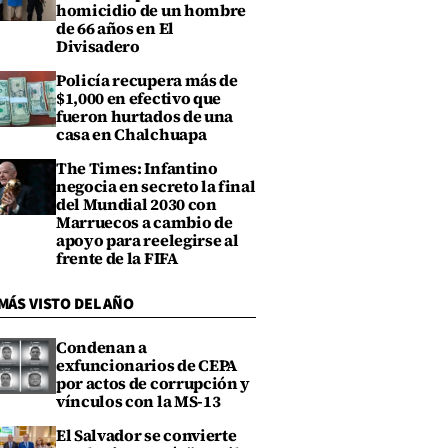
homicidio de un hombre
de 66 años en El
Divisadero
Policía recupera más de
$1,000 en efectivo que
fueron hurtados de una
casa en Chalchuapa
The Times: Infantino
negocia en secreto la final
del Mundial 2030 con
Marruecos a cambio de
apoyo para reelegirse al
frente de la FIFA
MÁS VISTO DEL AÑO
Condenan a
exfuncionarios de CEPA
por actos de corrupción y
vínculos con la MS-13
El Salvador se convierte