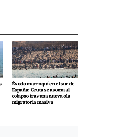
s
Éxodo marroquí en el sur de
España: Ceuta se asoma al
colapso tras una nueva ola
migratoria masiva