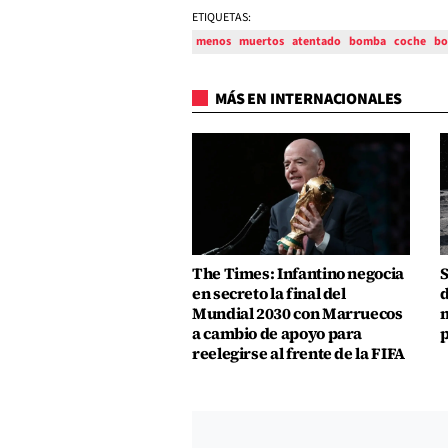
ETIQUETAS:
menos
muertos
atentado
bomba
coche
bo
MÁS EN INTERNACIONALES
The Times: Infantino negocia
S
en secreto la final del
d
Mundial 2030 con Marruecos
m
a cambio de apoyo para
p
reelegirse al frente de la FIFA