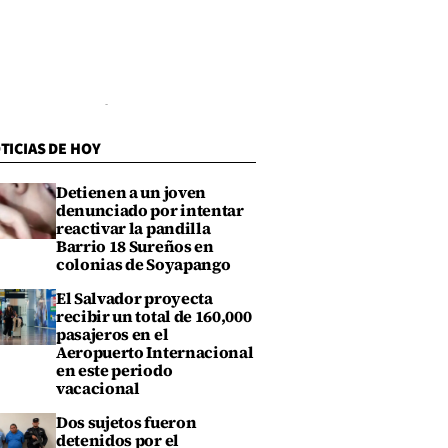
TICIAS DE HOY
Detienen a un joven
denunciado por intentar
reactivar la pandilla
Barrio 18 Sureños en
colonias de Soyapango
El Salvador proyecta
recibir un total de 160,000
pasajeros en el
Aeropuerto Internacional
en este periodo
vacacional
Dos sujetos fueron
detenidos por el