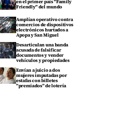
en el primer país "Family
Friendly" del mundo
Amplían operativo contra
comercios de dispositivos
electrónicos hurtados a
Apopa y San Miguel
Desarticulan una banda
acusada de falsificar
documentos y vender
vehículos y propiedades
Envían a juicio a dos
mujeres imputadas por
estafas con billetes
"premiados" de lotería