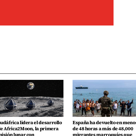
udáfrica lidera el desarrollo
España ha devuelto en meno
e Africa2Moon, la primera
de 48 horas a más de 48,000
isión lunar con
migrantes marroquíes que