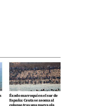
s
Éxodo marroquí en el sur de
España: Ceuta se asoma al
colapso tras una nueva ola