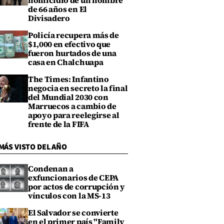
homicidio de un hombre
de 66 años en El
Divisadero
Policía recupera más de
$1,000 en efectivo que
fueron hurtados de una
casa en Chalchuapa
The Times: Infantino
negocia en secreto la final
del Mundial 2030 con
Marruecos a cambio de
apoyo para reelegirse al
frente de la FIFA
MÁS VISTO DEL AÑO
Condenan a
exfuncionarios de CEPA
por actos de corrupción y
vínculos con la MS-13
El Salvador se convierte
en el primer país "Family