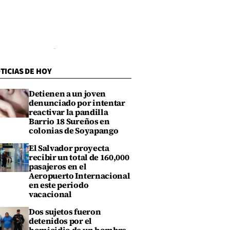
TICIAS DE HOY
Detienen a un joven
denunciado por intentar
reactivar la pandilla
Barrio 18 Sureños en
colonias de Soyapango
El Salvador proyecta
recibir un total de 160,000
pasajeros en el
Aeropuerto Internacional
en este periodo
vacacional
Dos sujetos fueron
detenidos por el