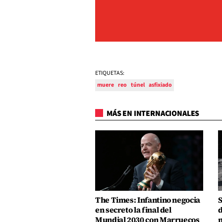
ETIQUETAS:
muere
reo
túnel
asfixiado
MÁS EN INTERNACIONALES
The Times: Infantino negocia
S
en secreto la final del
d
Mundial 2030 con Marruecos
m