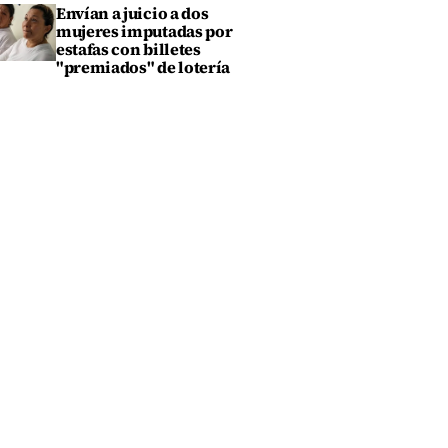
Envían a juicio a dos
mujeres imputadas por
estafas con billetes
"premiados" de lotería