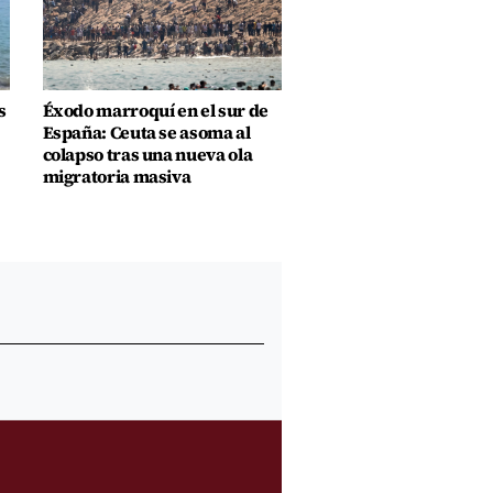
s
Éxodo marroquí en el sur de
España: Ceuta se asoma al
colapso tras una nueva ola
migratoria masiva