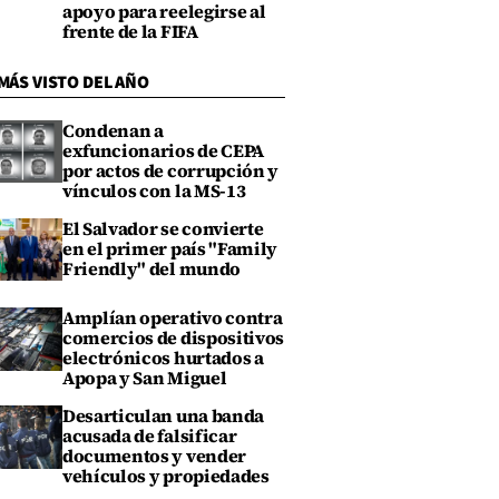
apoyo para reelegirse al
frente de la FIFA
MÁS VISTO DEL AÑO
Condenan a
exfuncionarios de CEPA
por actos de corrupción y
vínculos con la MS-13
El Salvador se convierte
en el primer país "Family
Friendly" del mundo
Amplían operativo contra
comercios de dispositivos
electrónicos hurtados a
Apopa y San Miguel
Desarticulan una banda
acusada de falsificar
documentos y vender
vehículos y propiedades