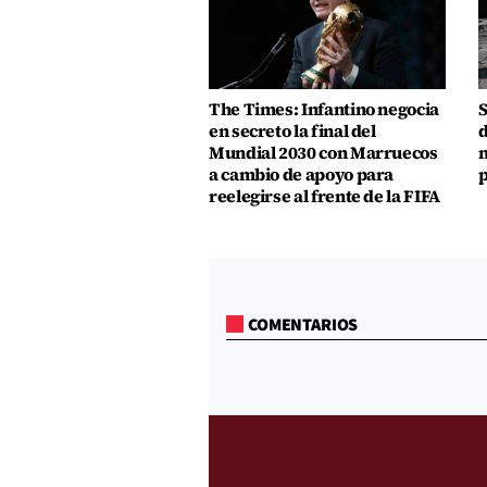
The Times: Infantino negocia
S
en secreto la final del
d
Mundial 2030 con Marruecos
m
a cambio de apoyo para
p
reelegirse al frente de la FIFA
COMENTARIOS