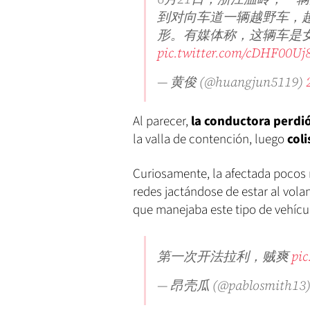
到对向车道一辆越野车，
形。有媒体称，这辆车是女驾
pic.twitter.com/cDHF00Uj
— 黄俊 (@huangjun5119)
Al parecer,
la conductora perdió
la valla de contención, luego
col
Curiosamente, la afectada pocos 
redes jactándose de estar al volan
que manejaba este tipo de vehícu
第一次开法拉利，贼爽
pic
— 昂壳瓜 (@pablosmith13