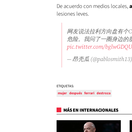
De acuerdo con medios locales,
a
lesiones leves.
网友说法拉利方向盘有个C
危险。我问了一圈身边的
pic.twitter.com/bglwGD
— 昂壳瓜 (@pablosmith13
ETIQUETAS:
mujer
después
ferrari
destroza
MÁS EN INTERNACIONALES