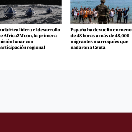
udáfrica lidera el desarrollo
España ha devuelto en meno
e Africa2Moon, la primera
de 48 horas a más de 48,000
isión lunar con
migrantes marroquíes que
articipación regional
nadaron a Ceuta