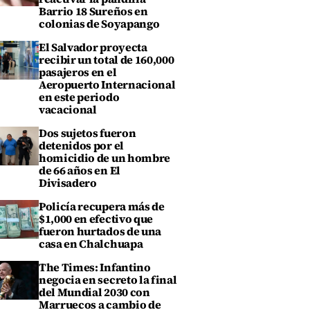
Barrio 18 Sureños en
colonias de Soyapango
El Salvador proyecta
recibir un total de 160,000
pasajeros en el
Aeropuerto Internacional
en este periodo
vacacional
Dos sujetos fueron
detenidos por el
homicidio de un hombre
de 66 años en El
Divisadero
Policía recupera más de
$1,000 en efectivo que
fueron hurtados de una
casa en Chalchuapa
The Times: Infantino
negocia en secreto la final
del Mundial 2030 con
Marruecos a cambio de