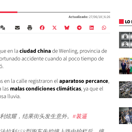
Actualizado:
27/06/18 |
6:26
LO 
ue en la
ciudad china
de Wenling, provincia de
afortunado accidente cuando al poco tiempo de
ó.
 en la calle registraron el
aparatoso percance
,
a las
malas condiciones climáticas
, ya que el
sa lluvia.
拉利炫耀，结果街头发生意外。
#装逼
辆法拉利458型跑车失控撞上路中护栏后，撞