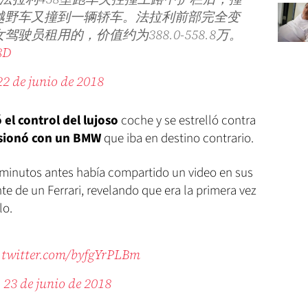
越野车又撞到一辆轿车。法拉利前部完全变
驶员租用的，价值约为388.0-558.8万。
8D
22 de junio de 2018
 el control del lujoso
coche y se estrelló contra
isionó con un BMW
que iba en destino contrario.
minutos antes había compartido un video en sus
te de un Ferrari, revelando que era la primera vez
lo.
.twitter.com/byfgYrPLBm
)
23 de junio de 2018