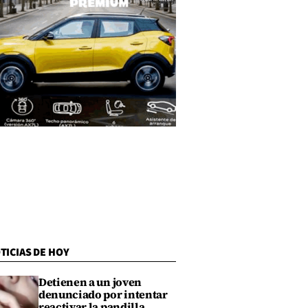
TICIAS DE HOY
Detienen a un joven
denunciado por intentar
reactivar la pandilla