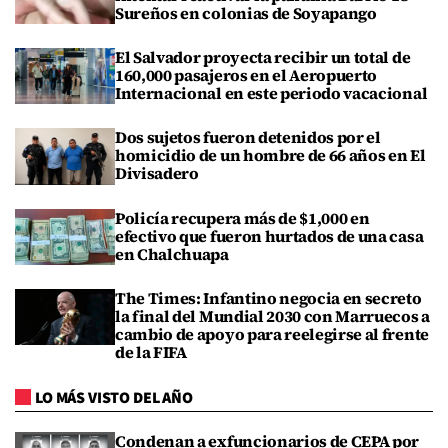
Sureños en colonias de Soyapango
El Salvador proyecta recibir un total de
160,000 pasajeros en el Aeropuerto
Internacional en este periodo vacacional
Dos sujetos fueron detenidos por el
homicidio de un hombre de 66 años en El
Divisadero
Policía recupera más de $1,000 en
efectivo que fueron hurtados de una casa
en Chalchuapa
The Times: Infantino negocia en secreto
la final del Mundial 2030 con Marruecos a
cambio de apoyo para reelegirse al frente
de la FIFA
LO MÁS VISTO DEL AÑO
Condenan a exfuncionarios de CEPA por