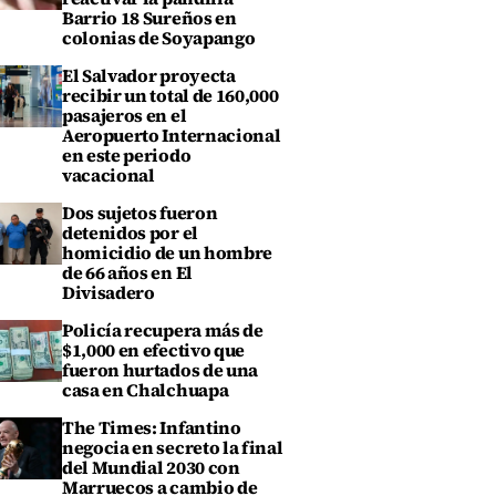
Barrio 18 Sureños en
colonias de Soyapango
El Salvador proyecta
recibir un total de 160,000
pasajeros en el
Aeropuerto Internacional
en este periodo
vacacional
Dos sujetos fueron
detenidos por el
homicidio de un hombre
de 66 años en El
Divisadero
Policía recupera más de
$1,000 en efectivo que
fueron hurtados de una
casa en Chalchuapa
The Times: Infantino
negocia en secreto la final
del Mundial 2030 con
Marruecos a cambio de