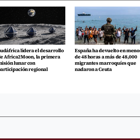
udáfrica lidera el desarrollo
España ha devuelto en meno
e Africa2Moon, la primera
de 48 horas a más de 48,000
isión lunar con
migrantes marroquíes que
articipación regional
nadaron a Ceuta