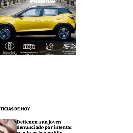
TICIAS DE HOY
Detienen a un joven
denunciado por intentar
reactivar la pandilla