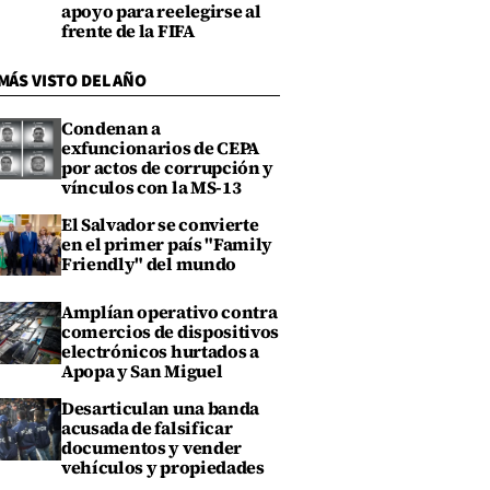
apoyo para reelegirse al
frente de la FIFA
MÁS VISTO DEL AÑO
Condenan a
exfuncionarios de CEPA
por actos de corrupción y
vínculos con la MS-13
El Salvador se convierte
en el primer país "Family
Friendly" del mundo
Amplían operativo contra
comercios de dispositivos
electrónicos hurtados a
Apopa y San Miguel
Desarticulan una banda
acusada de falsificar
documentos y vender
vehículos y propiedades