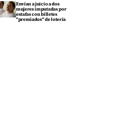
Envían a juicio a dos
mujeres imputadas por
estafas con billetes
"premiados" de lotería