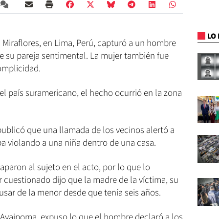
LO 
n Miraflores, en Lima, Perú, capturó a un hombre
de su pareja sentimental. La mujer también fue
omplicidad.
l país suramericano, el hecho ocurrió en la zona
publicó que una llamada de los vecinos alertó a
ba violando a una niña dentro de una casa.
aparon al sujeto en el acto, por lo que lo
r cuestionado dijo que la madre de la víctima, su
busar de la menor desde que tenía seis años.
x Ayaipoma, expuso lo que el hombre declaró a los