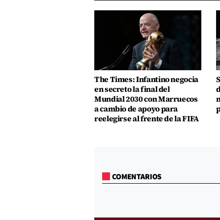
The Times: Infantino negocia
S
en secreto la final del
d
Mundial 2030 con Marruecos
m
a cambio de apoyo para
p
reelegirse al frente de la FIFA
COMENTARIOS