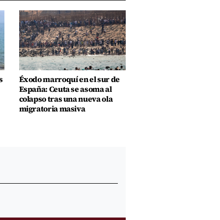
s
Éxodo marroquí en el sur de
España: Ceuta se asoma al
colapso tras una nueva ola
migratoria masiva