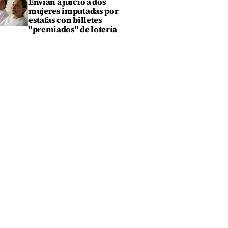
Envían a juicio a dos
mujeres imputadas por
estafas con billetes
"premiados" de lotería