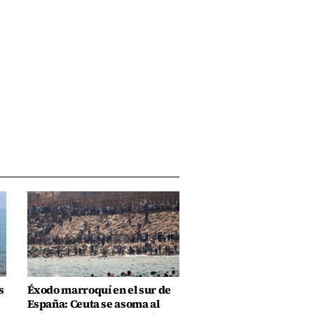
s
Éxodo marroquí en el sur de
España: Ceuta se asoma al