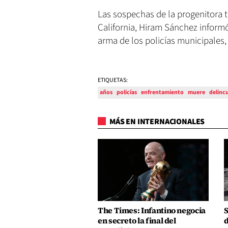
Las sospechas de la progenitora t
California, Hiram Sánchez inform
arma de los policías municipales,
ETIQUETAS:
años
policías
enfrentamiento
muere
delinc
MÁS EN INTERNACIONALES
The Times: Infantino negocia
S
en secreto la final del
d