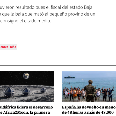
uvieron resultado pues el fiscal del estado Baja
ó que la bala que mató al pequeño provino de un
 consignó el citado medio.
uentes
niño
udáfrica lidera el desarrollo
España ha devuelto en meno
e Africa2Moon, la primera
de 48 horas a más de 48,000