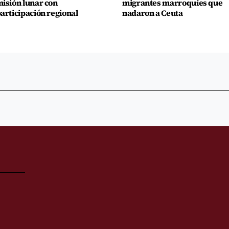
isión lunar con
migrantes marroquíes que
articipación regional
nadaron a Ceuta