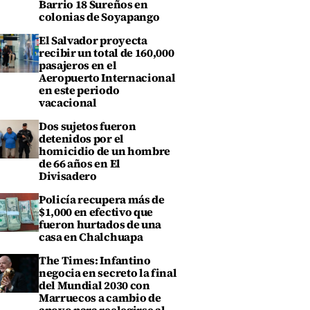
Barrio 18 Sureños en
colonias de Soyapango
El Salvador proyecta
recibir un total de 160,000
pasajeros en el
Aeropuerto Internacional
en este periodo
vacacional
Dos sujetos fueron
detenidos por el
homicidio de un hombre
de 66 años en El
Divisadero
Policía recupera más de
$1,000 en efectivo que
fueron hurtados de una
casa en Chalchuapa
The Times: Infantino
negocia en secreto la final
del Mundial 2030 con
Marruecos a cambio de