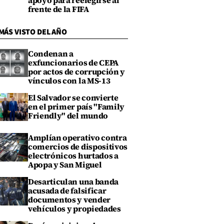
apoyo para reelegirse al
frente de la FIFA
MÁS VISTO DEL AÑO
Condenan a
exfuncionarios de CEPA
por actos de corrupción y
vínculos con la MS-13
El Salvador se convierte
en el primer país "Family
Friendly" del mundo
Amplían operativo contra
comercios de dispositivos
electrónicos hurtados a
Apopa y San Miguel
Desarticulan una banda
acusada de falsificar
documentos y vender
vehículos y propiedades