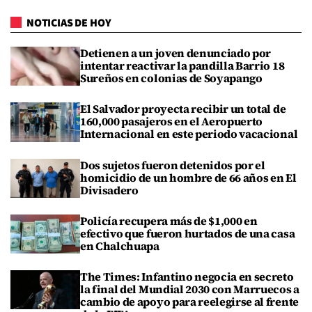
NOTICIAS DE HOY
Detienen a un joven denunciado por
intentar reactivar la pandilla Barrio 18
Sureños en colonias de Soyapango
El Salvador proyecta recibir un total de
160,000 pasajeros en el Aeropuerto
Internacional en este periodo vacacional
Dos sujetos fueron detenidos por el
homicidio de un hombre de 66 años en El
Divisadero
Policía recupera más de $1,000 en
efectivo que fueron hurtados de una casa
en Chalchuapa
The Times: Infantino negocia en secreto
la final del Mundial 2030 con Marruecos a
cambio de apoyo para reelegirse al frente