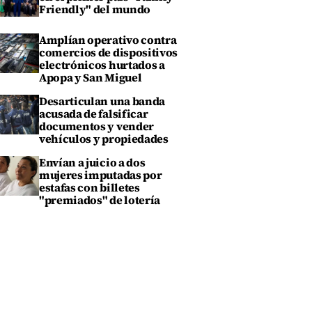
Friendly" del mundo
Amplían operativo contra
comercios de dispositivos
electrónicos hurtados a
Apopa y San Miguel
Desarticulan una banda
acusada de falsificar
documentos y vender
vehículos y propiedades
Envían a juicio a dos
mujeres imputadas por
estafas con billetes
"premiados" de lotería