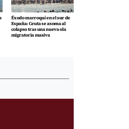
s
Éxodo marroquí en el sur de
España: Ceuta se asoma al
colapso tras una nueva ola
migratoria masiva