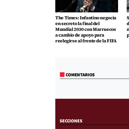
The Times: Infantino negocia
S
en secreto la final del
d
Mundial 2030 con Marruecos
m
a cambio de apoyo para
p
reelegirse al frente de la FIFA
COMENTARIOS
SECCIONES