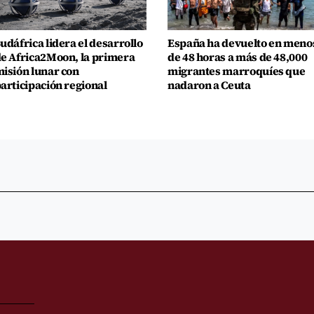
udáfrica lidera el desarrollo
España ha devuelto en meno
e Africa2Moon, la primera
de 48 horas a más de 48,000
isión lunar con
migrantes marroquíes que
articipación regional
nadaron a Ceuta