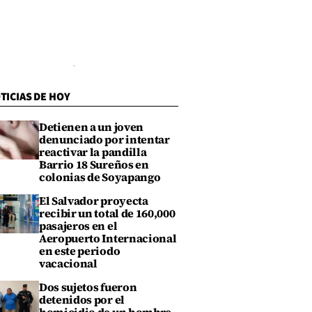
TICIAS DE HOY
Detienen a un joven
denunciado por intentar
reactivar la pandilla
Barrio 18 Sureños en
colonias de Soyapango
El Salvador proyecta
recibir un total de 160,000
pasajeros en el
Aeropuerto Internacional
en este periodo
vacacional
Dos sujetos fueron
detenidos por el