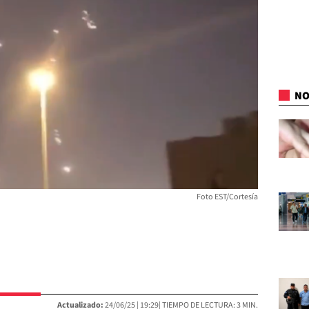
NO
Foto EST/Cortesía
Actualizado:
24/06/25 |
19:29
| TIEMPO DE LECTURA: 3 MIN.