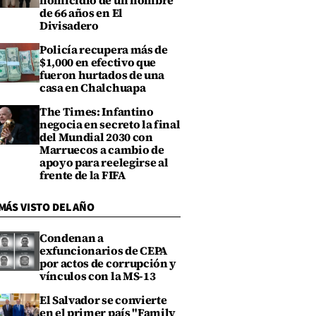
homicidio de un hombre
de 66 años en El
Divisadero
Policía recupera más de
$1,000 en efectivo que
fueron hurtados de una
casa en Chalchuapa
The Times: Infantino
negocia en secreto la final
del Mundial 2030 con
Marruecos a cambio de
apoyo para reelegirse al
frente de la FIFA
MÁS VISTO DEL AÑO
Condenan a
exfuncionarios de CEPA
por actos de corrupción y
vínculos con la MS-13
El Salvador se convierte
en el primer país "Family