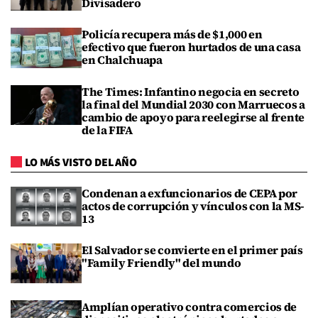
Divisadero
Policía recupera más de $1,000 en
efectivo que fueron hurtados de una casa
en Chalchuapa
The Times: Infantino negocia en secreto
la final del Mundial 2030 con Marruecos a
cambio de apoyo para reelegirse al frente
de la FIFA
LO MÁS VISTO DEL AÑO
Condenan a exfuncionarios de CEPA por
actos de corrupción y vínculos con la MS-
13
El Salvador se convierte en el primer país
"Family Friendly" del mundo
Amplían operativo contra comercios de