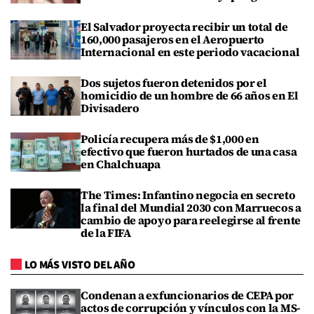
El Salvador proyecta recibir un total de
160,000 pasajeros en el Aeropuerto
Internacional en este periodo vacacional
Dos sujetos fueron detenidos por el
homicidio de un hombre de 66 años en El
Divisadero
Policía recupera más de $1,000 en
efectivo que fueron hurtados de una casa
en Chalchuapa
The Times: Infantino negocia en secreto
la final del Mundial 2030 con Marruecos a
cambio de apoyo para reelegirse al frente
de la FIFA
LO MÁS VISTO DEL AÑO
Condenan a exfuncionarios de CEPA por
actos de corrupción y vínculos con la MS-