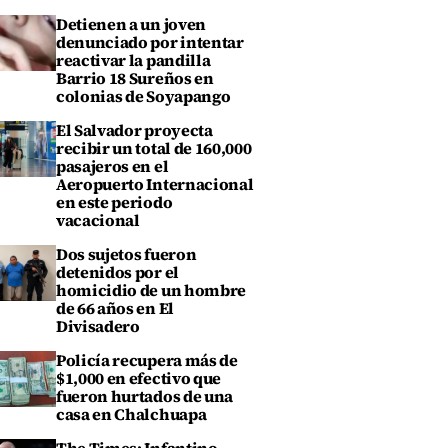
Detienen a un joven
denunciado por intentar
reactivar la pandilla
Barrio 18 Sureños en
colonias de Soyapango
El Salvador proyecta
recibir un total de 160,000
pasajeros en el
Aeropuerto Internacional
en este periodo
vacacional
Dos sujetos fueron
detenidos por el
homicidio de un hombre
de 66 años en El
Divisadero
Policía recupera más de
$1,000 en efectivo que
fueron hurtados de una
casa en Chalchuapa