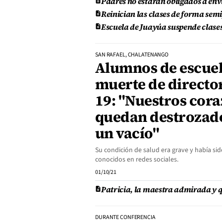
Padres no estarán obligados a envi
Reinician las clases de forma semi
Escuela de Juayúa suspende clases
SAN RAFAEL, CHALATENANGO
Alumnos de escuel
muerte de directo
19: "Nuestros cor
quedan destrozados
un vacío"
Su condición de salud era grave y había si
conocidos en redes sociales.
01/10/21
Patricia, la maestra admirada y q
DURANTE CONFERENCIA