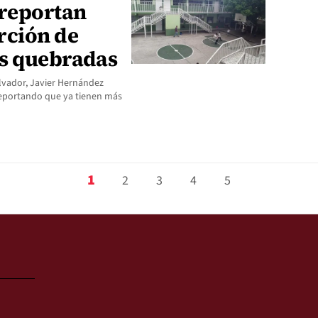
 reportan
rción de
s quebradas
alvador, Javier Hernández
reportando que ya tienen más
1
2
3
4
5