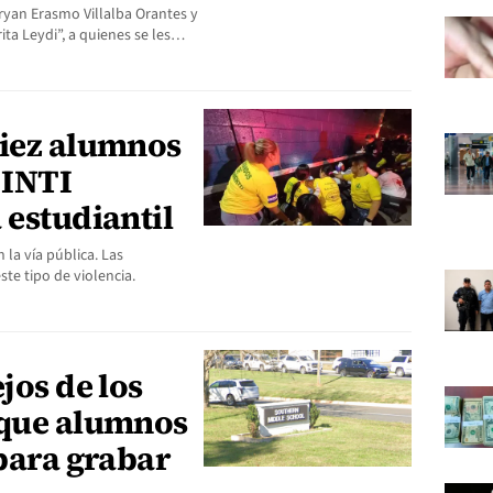
ryan Erasmo Villalba Orantes y
ita Leydi”, a quienes se les…
diez alumnos
 INTI
 estudiantil
la vía pública. Las
te tipo de violencia.
jos de los
 que alumnos
 para grabar