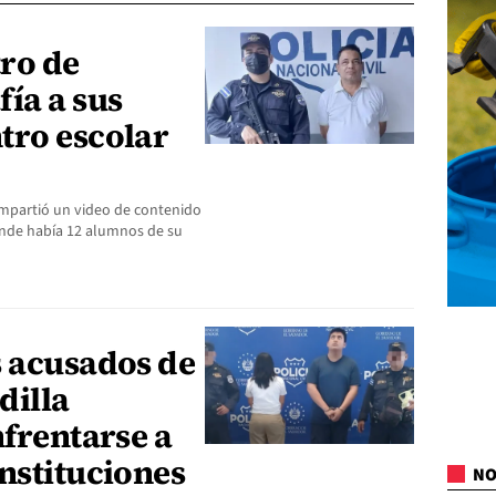
ro de
ía a sus
tro escolar
ompartió un video de contenido
nde había 12 alumnos de su
s acusados de
dilla
nfrentarse a
nstituciones
NO