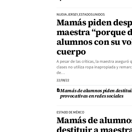
NUEVA JERSEY, ESTADOS UNIDOS
Mamás piden desp
maestra “porque di
alumnos con su v
cuerpo
A pesar de las críticas, la maestra aseguró
clases no utiliza ropa inapropiada y rema
de…
22/08/22
Mamás de alumnos piden destituir
provocativas en redes sociales
ESTADO DE MÉXICO
Mamás de alumno
destituir a maestr