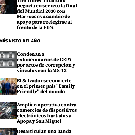
The Times: Infantino
negocia en secreto la final
del Mundial 2030 con
Marruecos a cambio de
apoyo para reelegirse al
frente de la FIFA
MÁS VISTO DEL AÑO
Condenan a
exfuncionarios de CEPA
por actos de corrupción y
vínculos con la MS-13
El Salvador se convierte
en el primer país "Family
Friendly" del mundo
Amplían operativo contra
comercios de dispositivos
electrónicos hurtados a
Apopa y San Miguel
Desarticulan una banda