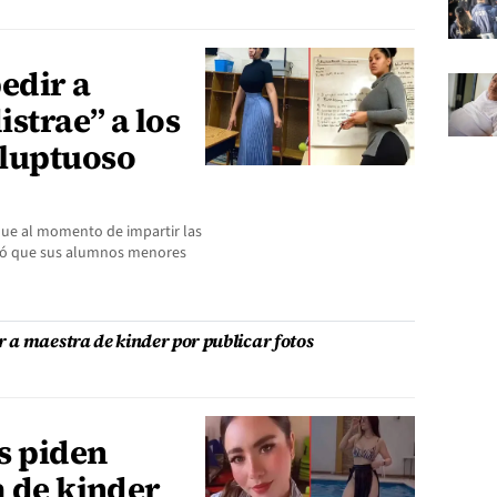
edir a
strae” a los
oluptuoso
 que al momento de impartir las
rcó que sus alumnos menores
 a maestra de kinder por publicar fotos
s piden
a de kinder