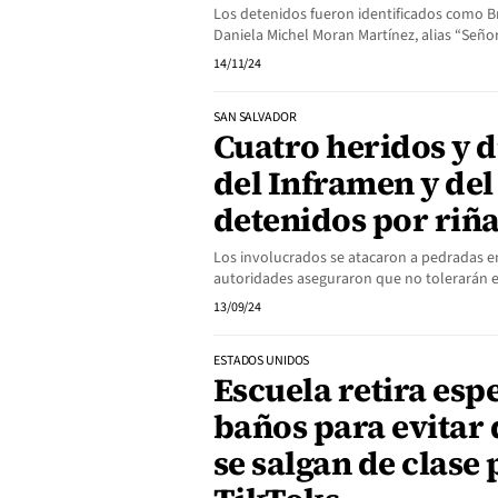
Los detenidos fueron identificados como B
Daniela Michel Moran Martínez, alias “Señor
14/11/24
SAN SALVADOR
Cuatro heridos y 
del Inframen y del
detenidos por riña
Los involucrados se atacaron a pedradas en 
autoridades aseguraron que no tolerarán es
13/09/24
ESTADOS UNIDOS
Escuela retira espe
baños para evitar
se salgan de clase