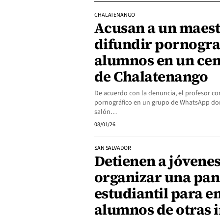
CHALATENANGO
Acusan a un maest
difundir pornograf
alumnos en un cen
de Chalatenango
De acuerdo con la denuncia, el profesor c
pornográfico en un grupo de WhatsApp do
salón…
08/01/26
SAN SALVADOR
Detienen a jóvene
organizar una pan
estudiantil para e
alumnos de otras i