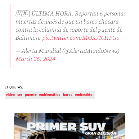
🇺🇲 | ÚLTIMA HORA: Reportan 6 personas
muertas después de que un barco chocara
contra la columna de soporte del puente de
Baltimore.
pic.twitter.com/MOK7I0HPGo
— Alerta Mundial (@AlertaMundoNews)
March 26, 2024
ETIQUETAS:
video
ser
puente
emblemático
barco
embestido: