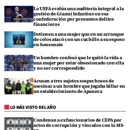
La UEFA evalúa una auditoría integral a la
gestión de Gianni Infantino en esa
confederación por presuntos delitos
financieros
Detienen a una mujer que en un arranque
de celos atacó con un cuchillo a su esposo
en Sonsonate
Un hombre confesó que le quitó la vida a
una mujer por estar obsesionado con ella
y no ser correspondido
Acusan a tres sujetos sospechosos de
asesinar a un hombre que jugaba billar en
un establecimiento de Apaneca
LO MÁS VISTO DEL AÑO
Condenan a exfuncionarios de CEPA por
actos de corrupción y vínculos con la MS-