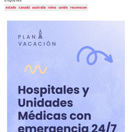
ETIQUETAS:
estado
canadá
australia
reino
unido
reconocen