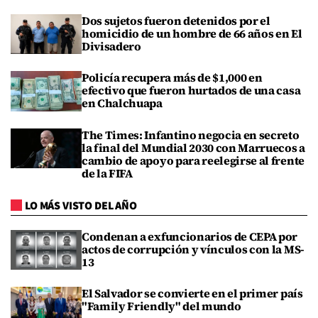
Dos sujetos fueron detenidos por el
homicidio de un hombre de 66 años en El
Divisadero
Policía recupera más de $1,000 en
efectivo que fueron hurtados de una casa
en Chalchuapa
The Times: Infantino negocia en secreto
la final del Mundial 2030 con Marruecos a
cambio de apoyo para reelegirse al frente
de la FIFA
LO MÁS VISTO DEL AÑO
Condenan a exfuncionarios de CEPA por
actos de corrupción y vínculos con la MS-
13
El Salvador se convierte en el primer país
"Family Friendly" del mundo