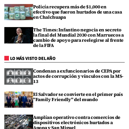
Policía recupera más de $1,000 en
efectivo que fueron hurtados de una casa
en Chalchuapa
The Times: Infantino negocia en secreto
la final del Mundial 2030 con Marruecos a
cambio de apoyo para reelegirse al frente
de la FIFA
LO MÁS VISTO DEL AÑO
Condenan a exfuncionarios de CEPA por
actos de corrupción y vínculos con la MS-
13
El Salvador se convierte en el primer país
"Family Friendly" del mundo
Amplían operativo contra comercios de
dispositivos electrónicos hurtados a
Apopa y San Miguel