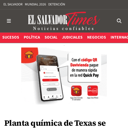
EL SALVADOR
MUNDIAL 2026
DETENCIÓN
SUCESOS
POLÍTICA
SOCIAL
JUDICIALES
NEGOCIOS
INTERNA
Planta química de Texas se