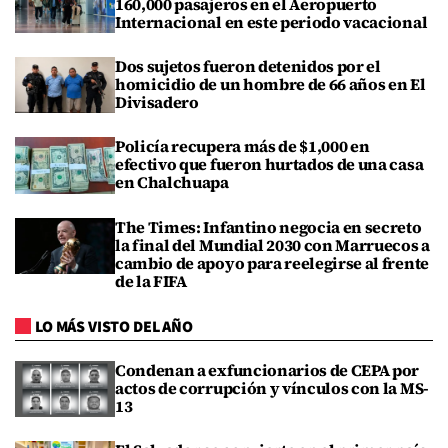
160,000 pasajeros en el Aeropuerto
Internacional en este periodo vacacional
Dos sujetos fueron detenidos por el
homicidio de un hombre de 66 años en El
Divisadero
Policía recupera más de $1,000 en
efectivo que fueron hurtados de una casa
en Chalchuapa
The Times: Infantino negocia en secreto
la final del Mundial 2030 con Marruecos a
cambio de apoyo para reelegirse al frente
de la FIFA
LO MÁS VISTO DEL AÑO
Condenan a exfuncionarios de CEPA por
actos de corrupción y vínculos con la MS-
13