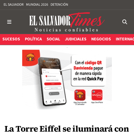
EL SALVADOR
MUNDIAL 2026
DETENCIÓN
SUCESOS
POLÍTICA
SOCIAL
JUDICIALES
NEGOCIOS
INTERNA
La Torre Eiffel se iluminará con