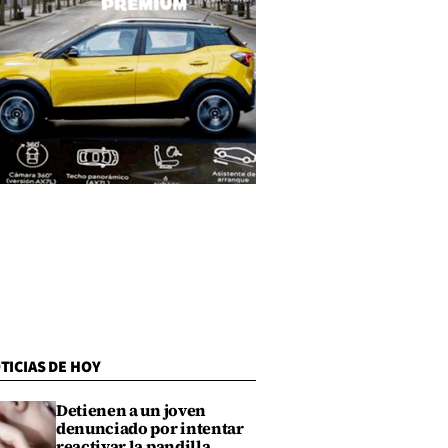
TICIAS DE HOY
Detienen a un joven
denunciado por intentar
reactivar la pandilla