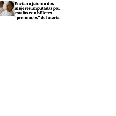
Envían a juicio a dos
mujeres imputadas por
estafas con billetes
"premiados" de lotería