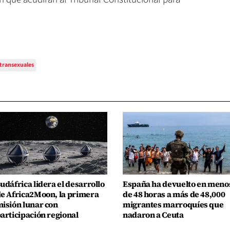
transexuales
udáfrica lidera el desarrollo
España ha devuelto en meno
e Africa2Moon, la primera
de 48 horas a más de 48,000
isión lunar con
migrantes marroquíes que
articipación regional
nadaron a Ceuta