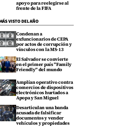
apoyo para reelegirse al
frente de la FIFA
MÁS VISTO DEL AÑO
Condenan a
exfuncionarios de CEPA
por actos de corrupción y
vínculos con la MS-13
El Salvador se convierte
en el primer país "Family
Friendly" del mundo
Amplían operativo contra
comercios de dispositivos
electrónicos hurtados a
Apopa y San Miguel
Desarticulan una banda
acusada de falsificar
documentos y vender
vehículos y propiedades