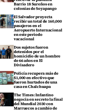
Barrio 18 Sureños en
colonias de Soyapango
El Salvador proyecta
recibir un total de 160,000
pasajeros en el
Aeropuerto Internacional
en este periodo
vacacional
Dos sujetos fueron
detenidos por el
homicidio de un hombre
de 66 años en El
Divisadero
Policía recupera más de
$1,000 en efectivo que
fueron hurtados de una
casa en Chalchuapa
The Times: Infantino
negocia en secreto la final
del Mundial 2030 con
Marruecos a cambio de