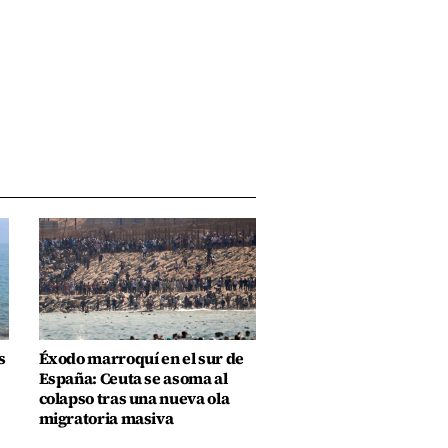
s
Éxodo marroquí en el sur de
España: Ceuta se asoma al
colapso tras una nueva ola
migratoria masiva