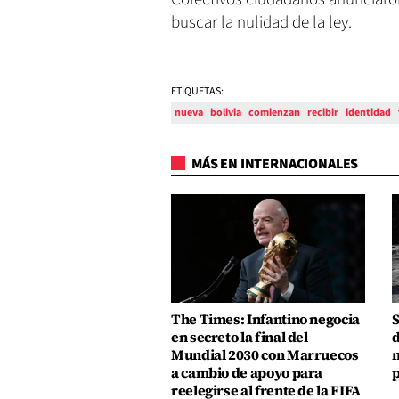
buscar la nulidad de la ley.
ETIQUETAS:
nueva
bolivia
comienzan
recibir
identidad
MÁS EN INTERNACIONALES
The Times: Infantino negocia
S
en secreto la final del
d
Mundial 2030 con Marruecos
m
a cambio de apoyo para
p
reelegirse al frente de la FIFA