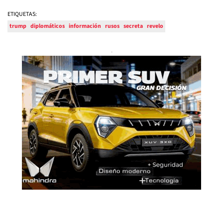
ETIQUETAS:
trump
diplomáticos
información
rusos
secreta
revelo