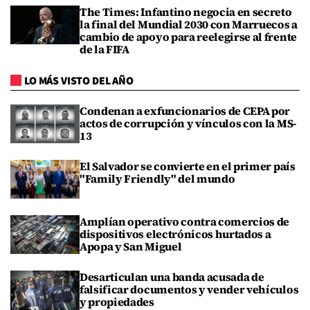
The Times: Infantino negocia en secreto
la final del Mundial 2030 con Marruecos a
cambio de apoyo para reelegirse al frente
de la FIFA
LO MÁS VISTO DEL AÑO
Condenan a exfuncionarios de CEPA por
actos de corrupción y vínculos con la MS-
13
El Salvador se convierte en el primer país
"Family Friendly" del mundo
Amplían operativo contra comercios de
dispositivos electrónicos hurtados a
Apopa y San Miguel
Desarticulan una banda acusada de
falsificar documentos y vender vehículos
y propiedades