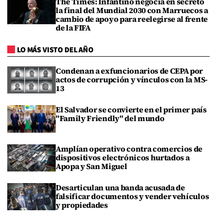
The Times: Infantino negocia en secreto
la final del Mundial 2030 con Marruecos a
cambio de apoyo para reelegirse al frente
de la FIFA
LO MÁS VISTO DEL AÑO
Condenan a exfuncionarios de CEPA por
actos de corrupción y vínculos con la MS-
13
El Salvador se convierte en el primer país
"Family Friendly" del mundo
Amplían operativo contra comercios de
dispositivos electrónicos hurtados a
Apopa y San Miguel
Desarticulan una banda acusada de
falsificar documentos y vender vehículos
y propiedades