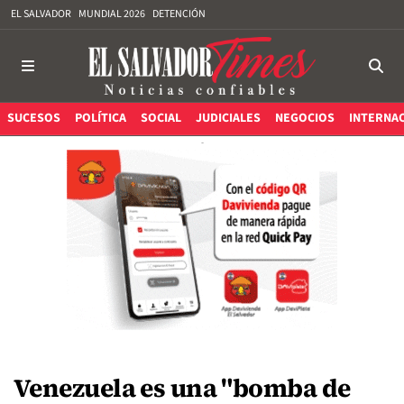
EL SALVADOR
MUNDIAL 2026
DETENCIÓN
SUCESOS
POLÍTICA
SOCIAL
JUDICIALES
NEGOCIOS
INTERNA
Venezuela es una "bomba de