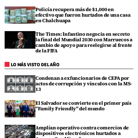
Policía recupera más de $1,000 en
efectivo que fueron hurtados de una casa
en Chalchuapa
The Times: Infantino negocia en secreto
la final del Mundial 2030 con Marruecos a
cambio de apoyo para reelegirse al frente
de la FIFA
LO MÁS VISTO DEL AÑO
Condenan a exfuncionarios de CEPA por
actos de corrupción y vínculos con la MS-
13
El Salvador se convierte en el primer país
"Family Friendly" del mundo
Amplían operativo contra comercios de
dispositivos electrónicos hurtados a