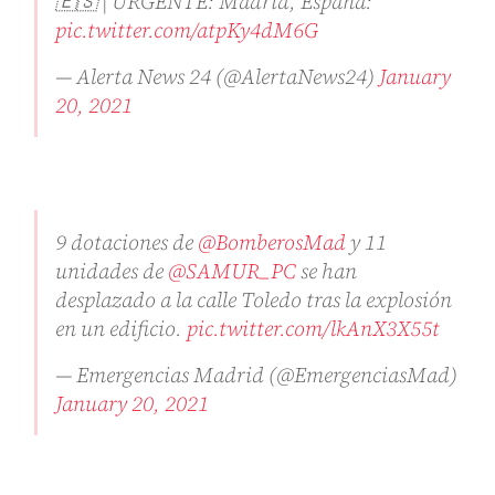
🇪🇸 | URGENTE: Madrid, España:
pic.twitter.com/atpKy4dM6G
— Alerta News 24 (@AlertaNews24)
January
20, 2021
9 dotaciones de
@BomberosMad
y 11
unidades de
@SAMUR_PC
se han
desplazado a la calle Toledo tras la explosión
en un edificio.
pic.twitter.com/lkAnX3X55t
— Emergencias Madrid (@EmergenciasMad)
January 20, 2021