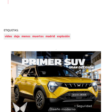
ETIQUETAS:
video
deja
menos
muertos
madrid
explosión