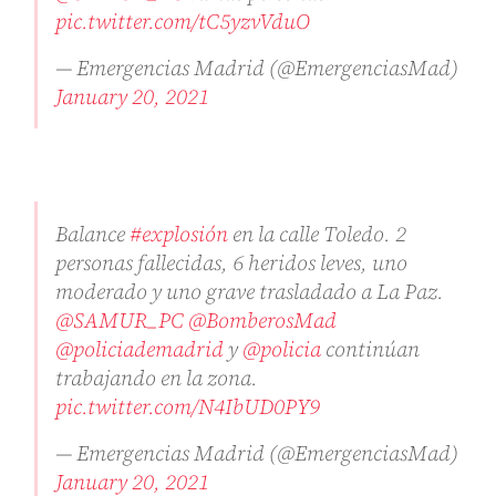
pic.twitter.com/tC5yzvVduO
— Emergencias Madrid (@EmergenciasMad)
January 20, 2021
Balance
#explosión
en la calle Toledo. 2
personas fallecidas, 6 heridos leves, uno
moderado y uno grave trasladado a La Paz.
@SAMUR_PC
@BomberosMad
@policiademadrid
y
@policia
continúan
trabajando en la zona.
pic.twitter.com/N4IbUD0PY9
— Emergencias Madrid (@EmergenciasMad)
January 20, 2021