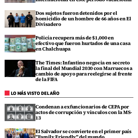
Dos sujetos fueron detenidos por el
homicidio de un hombre de 66 años en El
Divisadero
Policía recupera más de $1,000 en
efectivo que fueron hurtados de una casa
en Chalchuapa
The Times: Infantino negocia en secreto
la final del Mundial 2030 con Marruecos a
cambio de apoyo para reelegirse al frente
de la FIFA
LO MÁS VISTO DEL AÑO
Condenan a exfuncionarios de CEPA por
actos de corrupción y vínculos con la MS-
13
El Salvador se convierte en el primer país
"Family Friendly" del mundo