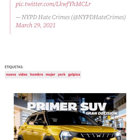
pic.twitter.com/LkwfYhMCLr
— NYPD Hate Crimes (@NYPDHateCrimes)
March 29, 2021
ETIQUETAS:
nueva
video
hombre
mujer
york
golpiza