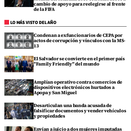
cambio de apoyo para reelegirse al frente
de la FIFA
LO MÁS VISTO DEL AÑO
Condenan a exfuncionarios de CEPA por
actos de corrupción y vínculos con la MS-
13
El Salvador se convierte en el primer país
"Family Friendly" del mundo
Amplían operativo contra comercios de
dispositivos electrónicos hurtados a
Apopa y San Miguel
Desarticulan una banda acusada de
falsificar documentos y vender vehículos
y propiedades
Envían a juicio a dos mujeres imputadas