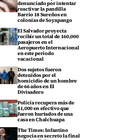
denunciado por intentar
reactivar la pandilla
Barrio 18 Sureños en
colonias de Soyapango
El Salvador proyecta
recibir un total de 160,000
pasajeros en el
Aeropuerto Internacional
en este periodo
vacacional
Dos sujetos fueron
detenidos por el
homicidio de un hombre
de 66 años en El
Divisadero
Policía recupera más de
$1,000 en efectivo que
fueron hurtados de una
casa en Chalchuapa
The Times: Infantino
negocia en secreto la final