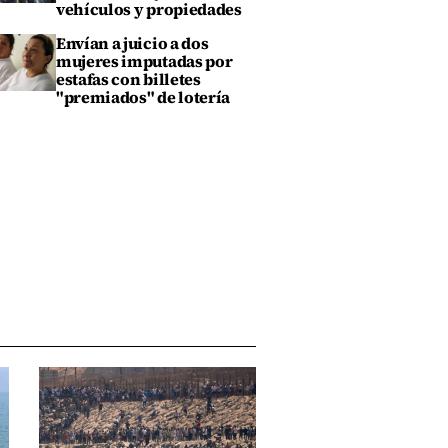
vehículos y propiedades
Envían a juicio a dos
mujeres imputadas por
estafas con billetes
"premiados" de lotería