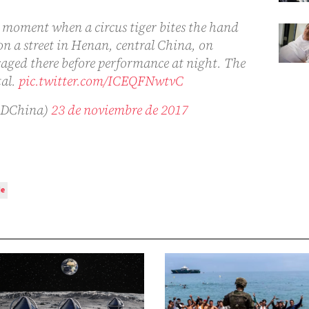
moment when a circus tiger bites the hand
on a street in Henan, central China, on
aged there before performance at night. The
tal.
pic.twitter.com/ICEQFNwtvC
@PDChina)
23 de noviembre de 2017
de