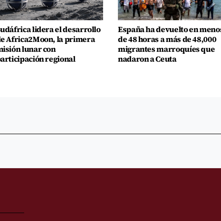
udáfrica lidera el desarrollo
España ha devuelto en meno
e Africa2Moon, la primera
de 48 horas a más de 48,000
isión lunar con
migrantes marroquíes que
articipación regional
nadaron a Ceuta