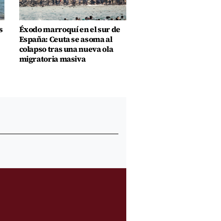
s
Éxodo marroquí en el sur de
España: Ceuta se asoma al
colapso tras una nueva ola
migratoria masiva