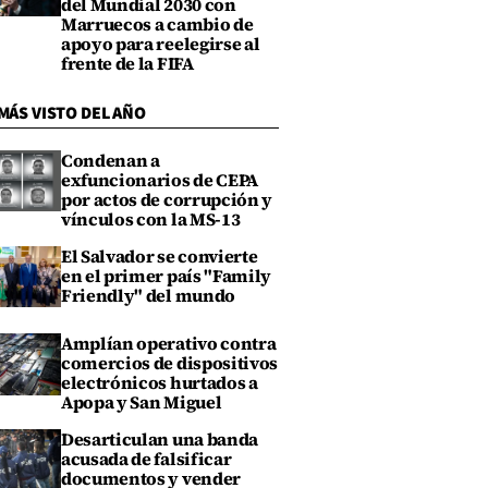
del Mundial 2030 con
Marruecos a cambio de
apoyo para reelegirse al
frente de la FIFA
MÁS VISTO DEL AÑO
Condenan a
exfuncionarios de CEPA
por actos de corrupción y
vínculos con la MS-13
El Salvador se convierte
en el primer país "Family
Friendly" del mundo
Amplían operativo contra
comercios de dispositivos
electrónicos hurtados a
Apopa y San Miguel
Desarticulan una banda
acusada de falsificar
documentos y vender