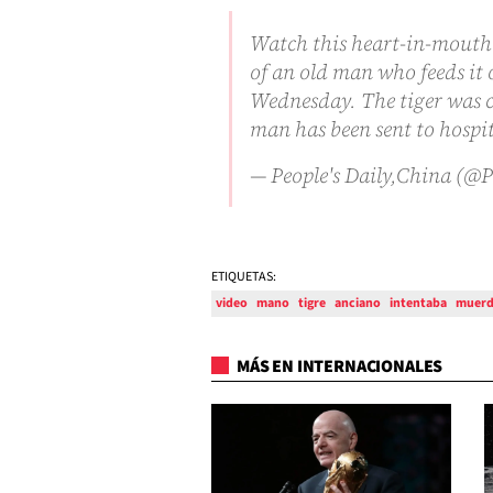
Watch this heart-in-mouth 
of an old man who feeds it 
Wednesday. The tiger was c
man has been sent to hospi
— People's Daily,China (
ETIQUETAS:
video
mano
tigre
anciano
intentaba
muer
MÁS EN INTERNACIONALES