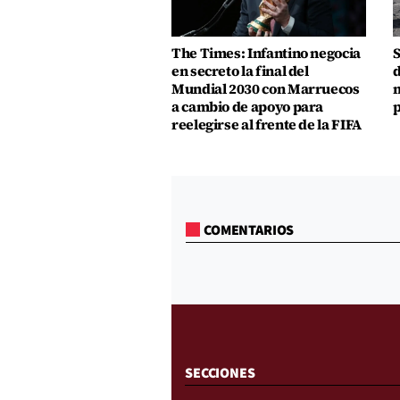
The Times: Infantino negocia
S
en secreto la final del
d
Mundial 2030 con Marruecos
m
a cambio de apoyo para
p
reelegirse al frente de la FIFA
COMENTARIOS
SECCIONES