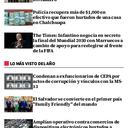
Policía recupera más de $1,000 en
efectivo que fueron hurtados de una casa
en Chalchuapa
The Times: Infantino negocia en secreto
la final del Mundial 2030 con Marruecos a
cambio de apoyo para reelegirse al frente
de la FIFA
LO MÁS VISTO DEL AÑO
Condenan a exfuncionarios de CEPA por
actos de corrupción y vínculos con la MS-
13
El Salvador se convierte en el primer país
"Family Friendly" del mundo
Amplían operativo contra comercios de
dispositivos electrónicos hurtados a