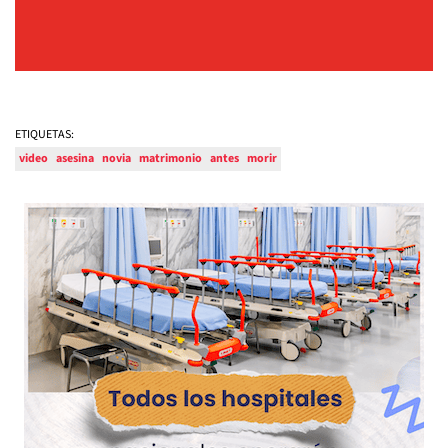
ETIQUETAS:
video
asesina
novia
matrimonio
antes
morir