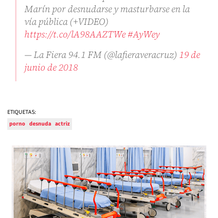
Marín por desnudarse y masturbarse en la
vía pública (+VIDEO)
https://t.co/lA98AAZTWe
#AyWey
— La Fiera 94.1 FM (@lafieraveracruz)
19 de
junio de 2018
ETIQUETAS:
porno
desnuda
actriz