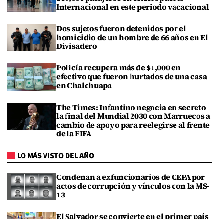
Internacional en este periodo vacacional
Dos sujetos fueron detenidos por el
homicidio de un hombre de 66 años en El
Divisadero
Policía recupera más de $1,000 en
efectivo que fueron hurtados de una casa
en Chalchuapa
The Times: Infantino negocia en secreto
la final del Mundial 2030 con Marruecos a
cambio de apoyo para reelegirse al frente
de la FIFA
LO MÁS VISTO DEL AÑO
Condenan a exfuncionarios de CEPA por
actos de corrupción y vínculos con la MS-
13
El Salvador se convierte en el primer país