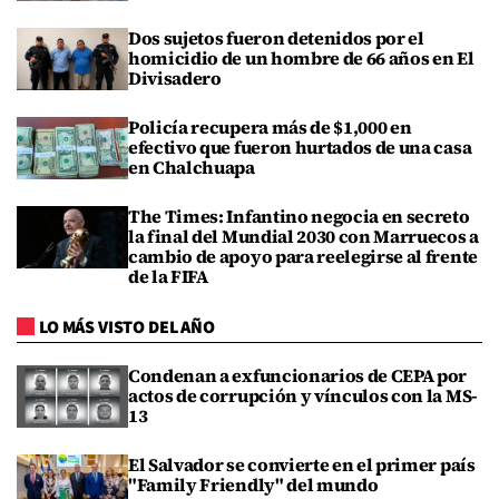
Dos sujetos fueron detenidos por el
homicidio de un hombre de 66 años en El
Divisadero
Policía recupera más de $1,000 en
efectivo que fueron hurtados de una casa
en Chalchuapa
The Times: Infantino negocia en secreto
la final del Mundial 2030 con Marruecos a
cambio de apoyo para reelegirse al frente
de la FIFA
LO MÁS VISTO DEL AÑO
Condenan a exfuncionarios de CEPA por
actos de corrupción y vínculos con la MS-
13
El Salvador se convierte en el primer país
"Family Friendly" del mundo