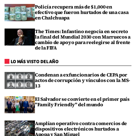
Policía recupera más de $1,000 en
efectivo que fueron hurtados de una casa
en Chalchuapa
The Times: Infantino negocia en secreto
la final del Mundial 2030 con Marruecos a
cambio de apoyo para reelegirse al frente
de la FIFA
LO MÁS VISTO DEL AÑO
Condenan a exfuncionarios de CEPA por
actos de corrupción y vínculos con la MS-
13
El Salvador se convierte en el primer país
"Family Friendly" del mundo
Amplían operativo contra comercios de
dispositivos electrónicos hurtados a
Apopa y San Miguel