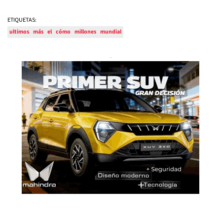
ETIQUETAS:
ultimos
más
el
cómo
millones
mundial