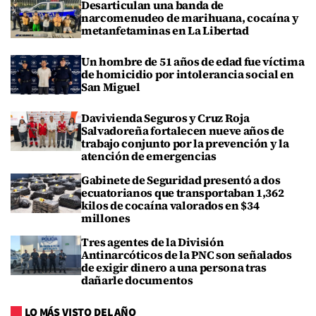
Desarticulan una banda de
narcomenudeo de marihuana, cocaína y
metanfetaminas en La Libertad
Un hombre de 51 años de edad fue víctima
de homicidio por intolerancia social en
San Miguel
Davivienda Seguros y Cruz Roja
Salvadoreña fortalecen nueve años de
trabajo conjunto por la prevención y la
atención de emergencias
Gabinete de Seguridad presentó a dos
ecuatorianos que transportaban 1,362
kilos de cocaína valorados en $34
millones
Tres agentes de la División
Antinarcóticos de la PNC son señalados
de exigir dinero a una persona tras
dañarle documentos
LO MÁS VISTO DEL AÑO