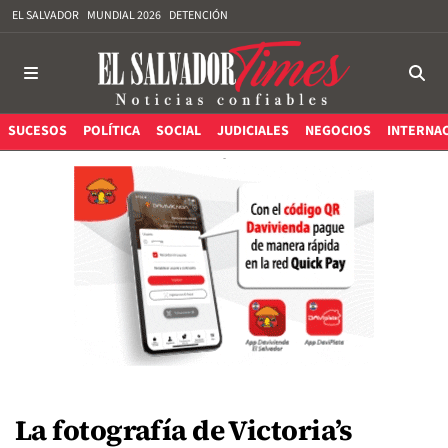
EL SALVADOR
MUNDIAL 2026
DETENCIÓN
SUCESOS
POLÍTICA
SOCIAL
JUDICIALES
NEGOCIOS
INTERNA
La fotografía de Victoria’s