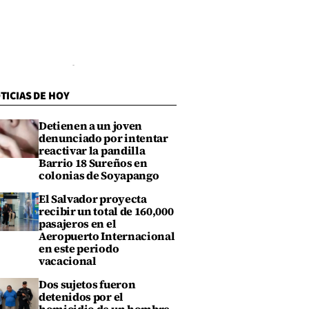
TICIAS DE HOY
Detienen a un joven
denunciado por intentar
reactivar la pandilla
Barrio 18 Sureños en
colonias de Soyapango
El Salvador proyecta
recibir un total de 160,000
pasajeros en el
Aeropuerto Internacional
en este periodo
vacacional
Dos sujetos fueron
detenidos por el