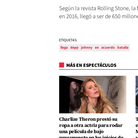
Según la revista Rolling Stone, l
en 2016, llegó a ser de 650 millo
ETIQUETAS:
llega
depp
johnny
en
acuerdo
batalla
MÁS EN ESPECTÁCULOS
Charlize Theron prestó su
T
ropa a otra actriz para rodar
e
una película de bajo
M
presupuesto en los inicios de
s