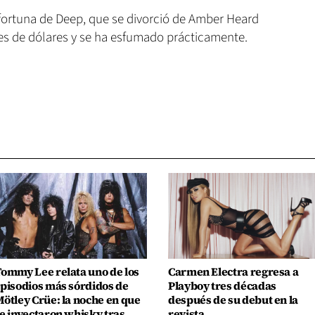
a fortuna de Deep, que se divorció de Amber Heard
nes de dólares y se ha esfumado prácticamente.
ommy Lee relata uno de los
Carmen Electra regresa a
pisodios más sórdidos de
Playboy tres décadas
ötley Crüe: la noche en que
después de su debut en la
e inyectaron whisky tras
revista