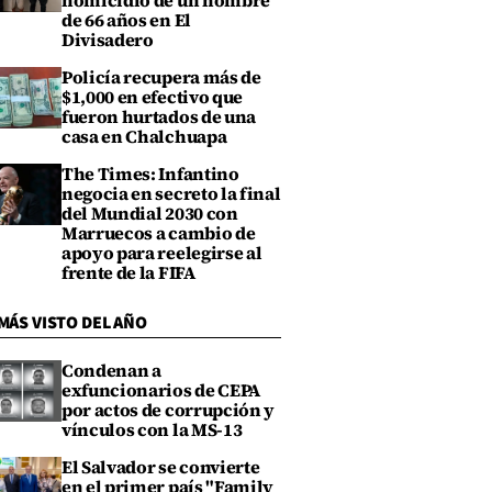
homicidio de un hombre
de 66 años en El
Divisadero
Policía recupera más de
$1,000 en efectivo que
fueron hurtados de una
casa en Chalchuapa
The Times: Infantino
negocia en secreto la final
del Mundial 2030 con
Marruecos a cambio de
apoyo para reelegirse al
frente de la FIFA
MÁS VISTO DEL AÑO
Condenan a
exfuncionarios de CEPA
por actos de corrupción y
vínculos con la MS-13
El Salvador se convierte
en el primer país "Family