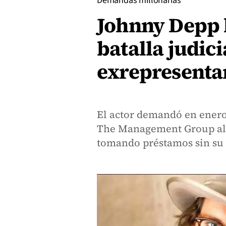
Demandas millonarias
Johnny Depp 
batalla judici
exrepresenta
El actor demandó en enero
The Management Group al q
tomando préstamos sin su 