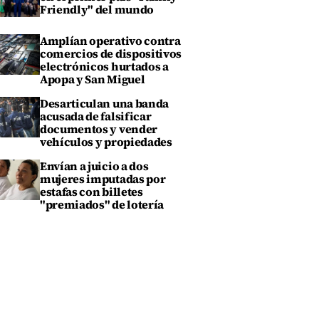
Friendly" del mundo
Amplían operativo contra
comercios de dispositivos
electrónicos hurtados a
Apopa y San Miguel
Desarticulan una banda
acusada de falsificar
documentos y vender
vehículos y propiedades
Envían a juicio a dos
mujeres imputadas por
estafas con billetes
"premiados" de lotería