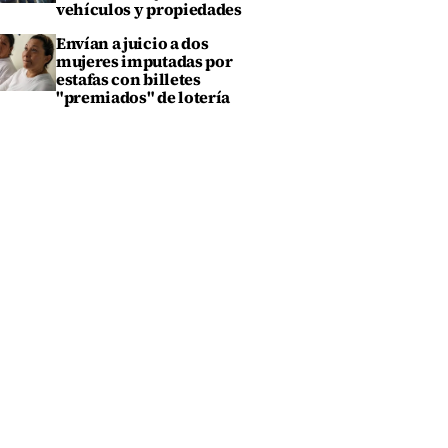
vehículos y propiedades
Envían a juicio a dos
mujeres imputadas por
estafas con billetes
"premiados" de lotería