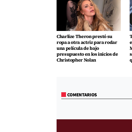
Charlize Theron prestó su
T
ropa a otra actriz para rodar
e
una película de bajo
M
presupuesto en los inicios de
s
Christopher Nolan
q
COMENTARIOS