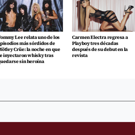
ommy Lee relata uno de los
Carmen Electra regresa a
pisodios más sórdidos de
Playboy tres décadas
ötley Crüe: la noche en que
después de su debut en la
e inyectaron whisky tras
revista
uedarse sin heroína