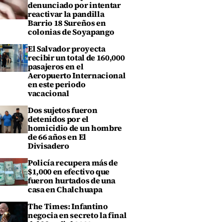
denunciado por intentar
reactivar la pandilla
Barrio 18 Sureños en
colonias de Soyapango
El Salvador proyecta
recibir un total de 160,000
pasajeros en el
Aeropuerto Internacional
en este periodo
vacacional
Dos sujetos fueron
detenidos por el
homicidio de un hombre
de 66 años en El
Divisadero
Policía recupera más de
$1,000 en efectivo que
fueron hurtados de una
casa en Chalchuapa
The Times: Infantino
negocia en secreto la final