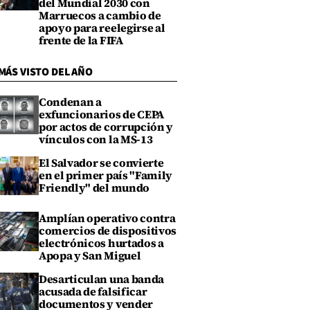
del Mundial 2030 con
Marruecos a cambio de
apoyo para reelegirse al
frente de la FIFA
MÁS VISTO DEL AÑO
Condenan a
exfuncionarios de CEPA
por actos de corrupción y
vínculos con la MS-13
El Salvador se convierte
en el primer país "Family
Friendly" del mundo
Amplían operativo contra
comercios de dispositivos
electrónicos hurtados a
Apopa y San Miguel
Desarticulan una banda
acusada de falsificar
documentos y vender