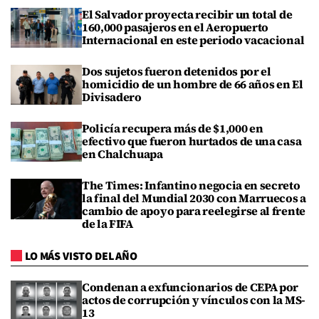
El Salvador proyecta recibir un total de
160,000 pasajeros en el Aeropuerto
Internacional en este periodo vacacional
Dos sujetos fueron detenidos por el
homicidio de un hombre de 66 años en El
Divisadero
Policía recupera más de $1,000 en
efectivo que fueron hurtados de una casa
en Chalchuapa
The Times: Infantino negocia en secreto
la final del Mundial 2030 con Marruecos a
cambio de apoyo para reelegirse al frente
de la FIFA
LO MÁS VISTO DEL AÑO
Condenan a exfuncionarios de CEPA por
actos de corrupción y vínculos con la MS-
13