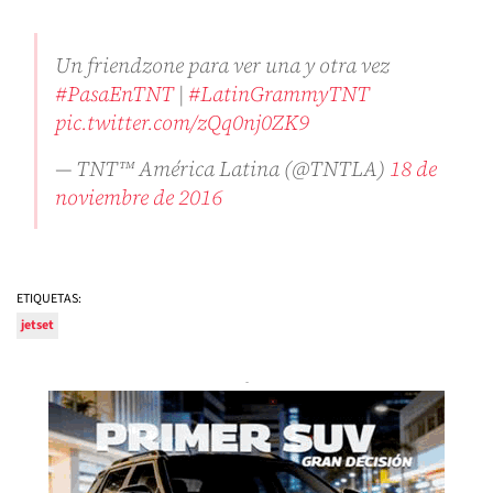
Un friendzone para ver una y otra vez
#PasaEnTNT
|
#LatinGrammyTNT
pic.twitter.com/zQq0nj0ZK9
— TNT™ América Latina (@TNTLA)
18 de
noviembre de 2016
ETIQUETAS:
jetset